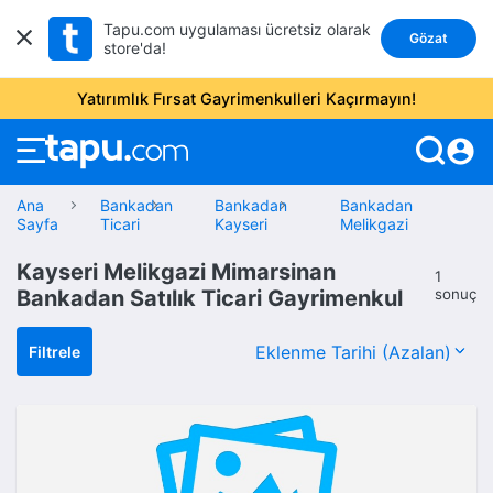
Tapu.com uygulaması ücretsiz olarak
Gözat
store'da!
Yatırımlık Fırsat Gayrimenkulleri Kaçırmayın!
account_circle
Ana
Bankadan
Bankadan
Bankadan
Sayfa
Ticari
Kayseri
Melikgazi
Kayseri Melikgazi Mimarsinan
1
Bankadan Satılık Ticari Gayrimenkul
sonuç
Filtrele