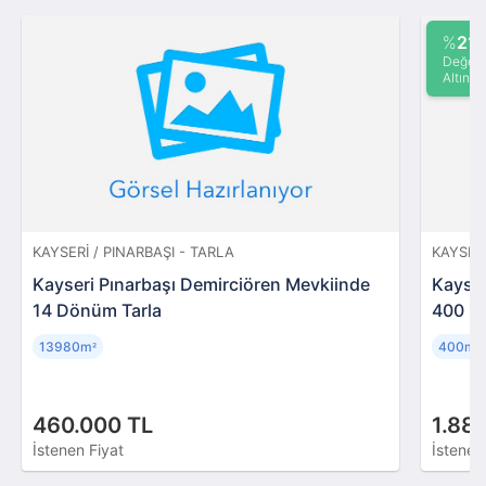
%
21
Değeri
Altında
KAYSERI / PINARBAŞI - TARLA
KAYSERI
Kayseri Pınarbaşı Demirciören Mevkiinde
Kayser
14 Dönüm Tarla
400 m2
13980m
400m
²
²
460.000 TL
1.88
İstenen Fiyat
İstenen