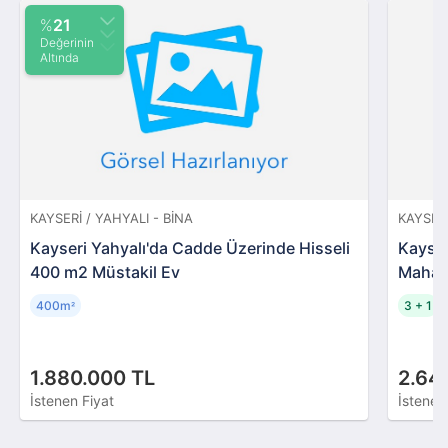
%
21
Değerinin
Altında
KAYSERI / YAHYALI - BINA
KAYSERI
Kayseri Yahyalı'da Cadde Üzerinde Hisseli
Kayser
400 m2 Müstakil Ev
Mahall
400m
3 + 1
²
1.880.000 TL
2.64
İstenen Fiyat
İstenen