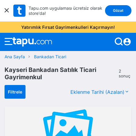
Tapu.com uygulaması ücretsiz olarak
Gözat
store'da!
Yatırımlık Fırsat Gayrimenkulleri Kaçırmayın!
account_circle
Ana Sayfa
Bankadan Ticari
Kayseri Bankadan Satılık Ticari
2
Gayrimenkul
sonuç
Filtrele