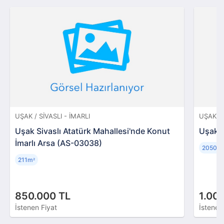
UŞAK / SIVASLI - İMARLI
UŞAK / 
Uşak Sivaslı Atatürk Mahallesi'nde Konut
Uşak S
İmarlı Arsa (AS-03038)
2050m
211m
²
850.000 TL
1.00
İstenen Fiyat
İstenen