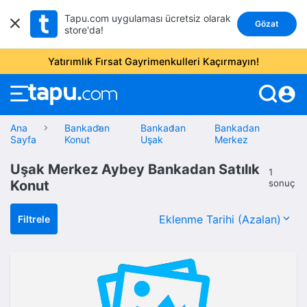
Tapu.com uygulaması ücretsiz olarak
Gözat
store'da!
Yatırımlık Fırsat Gayrimenkulleri Kaçırmayın!
account_circle
Ana
Bankadan
Bankadan
Bankadan
Sayfa
Konut
Uşak
Merkez
Uşak Merkez Aybey Bankadan Satılık
1
Konut
sonuç
Filtrele