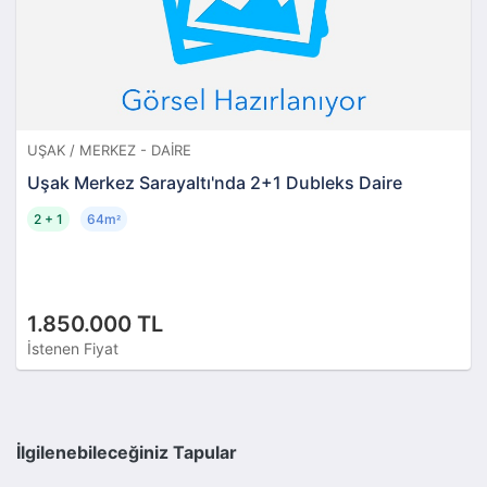
UŞAK / MERKEZ - DAIRE
Uşak Merkez Sarayaltı'nda 2+1 Dubleks Daire
2 + 1
64m
²
1.850.000 TL
İstenen Fiyat
İlgilenebileceğiniz Tapular