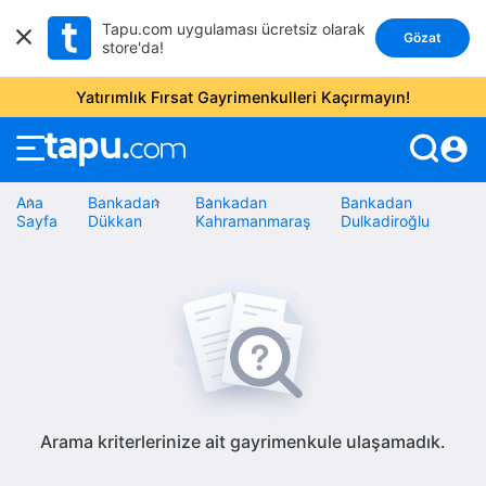
Tapu.com uygulaması ücretsiz olarak
Gözat
store'da!
Yatırımlık Fırsat Gayrimenkulleri Kaçırmayın!
account_circle
Ana
Bankadan
Bankadan
Bankadan
Sayfa
Dükkan
Kahramanmaraş
Dulkadiroğlu
Arama kriterlerinize ait gayrimenkule ulaşamadık.