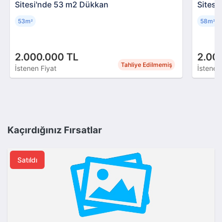
Sitesi'nde 53 m2 Dükkan
Sitesi
53m
58m
²
²
2.000.000 TL
2.00
Tahliye Edilmemiş
İstenen Fiyat
İstenen
Kaçırdığınız Fırsatlar
Satıldı