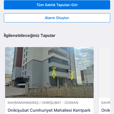
Tüm Satılık Tapuları Gör
Alarm Oluştur
İlgilenebileceğiniz Tapular
KAHRAMANMARAŞ / ONIKIŞUBAT - DÜKKAN
KAHRAM
Onikişubat Cumhuriyet Mahallesi Kentpark
Onikiş