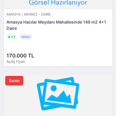
AMASYA / MERKEZ - DAIRE
Amasya Hacılar Meydanı Mahallesinde 149 m2 4+1
Daire
4 + 1
149m
²
170.000 TL
Açılış Fiyatı
Satıldı