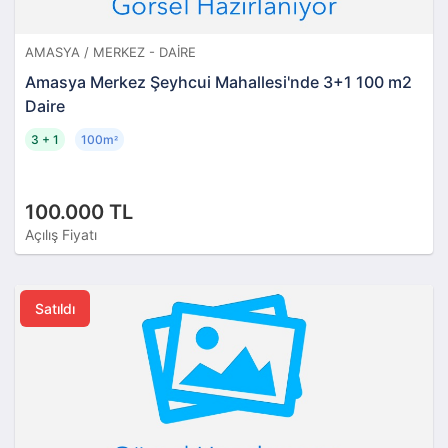
AMASYA / MERKEZ - DAIRE
Amasya Merkez Şeyhcui Mahallesi'nde 3+1 100 m2
Daire
3 + 1
100m
²
100.000 TL
Açılış Fiyatı
Satıldı