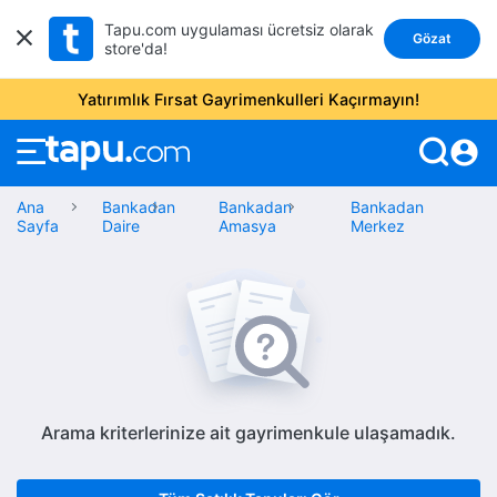
Tapu.com uygulaması ücretsiz olarak
Gözat
store'da!
Yatırımlık Fırsat Gayrimenkulleri Kaçırmayın!
account_circle
Ana
Bankadan
Bankadan
Bankadan
Sayfa
Daire
Amasya
Merkez
Arama kriterlerinize ait gayrimenkule ulaşamadık.