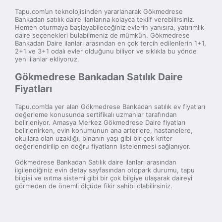
Tapu.com’un teknolojisinden yararlanarak Gökmedrese
Bankadan satılık daire ilanlarına kolayca teklif verebilirsiniz.
Hemen oturmaya başlayabileceğiniz evlerin yanısıra, yatırımlık
daire seçenekleri bulabilmeniz de mümkün. Gökmedrese
Bankadan Daire ilanları arasından en çok tercih edilenlerin 1+1,
2+1 ve 3+1 odalı evler olduğunu biliyor ve sıklıkla bu yönde
yeni ilanlar ekliyoruz.
Gökmedrese Bankadan Satılık Daire
Fiyatları
Tapu.com’da yer alan Gökmedrese Bankadan satılık ev fiyatları
değerleme konusunda sertifikalı uzmanlar tarafından
belirleniyor. Amasya Merkez Gökmedrese Daire fiyatları
belirlenirken, evin konumunun ana arterlere, hastanelere,
okullara olan uzaklığı, binanın yaşı gibi bir çok kriter
değerlendirilip en doğru fiyatların listelenmesi sağlanıyor.
Gökmedrese Bankadan Satılık daire ilanları arasından
ilgilendiğiniz evin detay sayfasından otopark durumu, tapu
bilgisi ve ısıtma sistemi gibi bir çok bilgiye ulaşarak daireyi
görmeden de önemli ölçüde fikir sahibi olabilirsiniz.