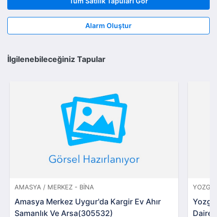
Tüm Satılık Tapuları Gör
Alarm Oluştur
İlgilenebileceğiniz Tapular
AMASYA / MERKEZ - BINA
YOZGAT
Amasya Merkez Uygur'da Kargir Ev Ahır
Yozgat
Samanlık Ve Arsa(305532)
Daire 