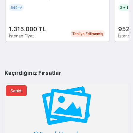
544m
3 + 1
²
1.315.000 TL
952.
Tahliye Edilmemiş
İstenen Fiyat
İstenen
Kaçırdığınız Fırsatlar
Satıldı