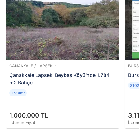
aracılığıyla hazırlanan analizdir. Ekspertiz raporu
sonucunda tapu kayıtlarıyla ilgili bilgileri (şerh,
ipotek, haciz, vb.), iskan durumunu, bina yaşını,
metrekaresini, konumunu ve evin piyasa değerini
öğrenmek mümkündür.
ÇANAKKALE / LAPSEKI -
BURS
Çanakkale Lapseki Beybaş Köyü'nde 1.784
Burs
m2 Bahçe
810
1784m
²
1.000.000 TL
3.1
İstenen Fiyat
İsten