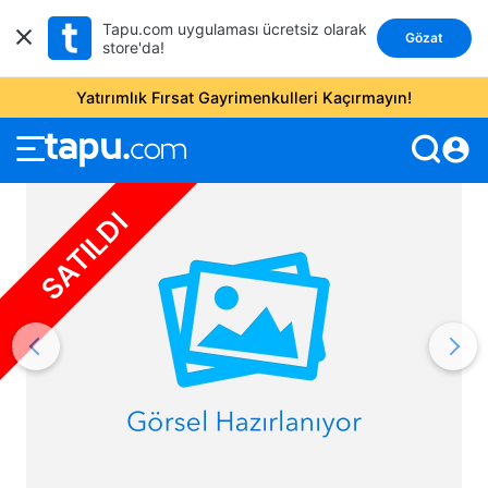
Tapu.com uygulaması ücretsiz olarak
Gözat
store'da!
Yatırımlık Fırsat Gayrimenkulleri Kaçırmayın!
account_circle
SATILDI