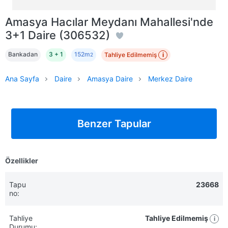
Amasya Hacılar Meydanı Mahallesi'nde
3+1 Daire (306532)
Bankadan
3 + 1
152m
Tahliye Edilmemiş
i
2
Ana Sayfa
Daire
Amasya Daire
Merkez Daire
Benzer Tapular
Özellikler
Tapu
23668
no:
Tahliye
Tahliye Edilmemiş
i
Durumu: