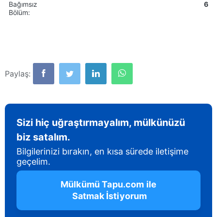
Bağımsız
6
Bölüm:
Paylaş:
Sizi hiç uğraştırmayalım, mülkünüzü
biz satalım.
Bilgilerinizi bırakın, en kısa sürede iletişime
geçelim.
 Mülkümü Tapu.com ile 
 Satmak İstiyorum