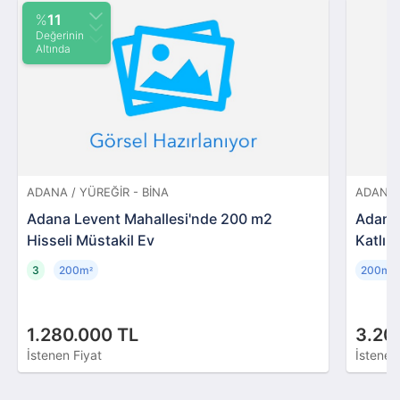
%
11
Değerinin
Altında
ADANA / YÜREĞIR - BINA
ADANA 
Adana Levent Mahallesi'nde 200 m2
Adana 
Hisseli Müstakil Ev
Katlı B
3
200m
200m
²
²
1.280.000 TL
3.20
İstenen Fiyat
İstenen