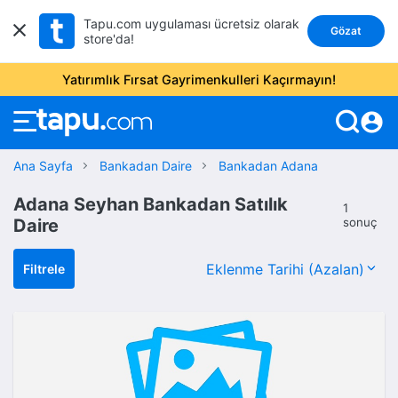
Tapu.com uygulaması ücretsiz olarak
Gözat
store'da!
Yatırımlık Fırsat Gayrimenkulleri Kaçırmayın!
account_circle
Ana Sayfa
Bankadan Daire
Bankadan Adana
Adana Seyhan Bankadan Satılık
1
Daire
sonuç
Filtrele