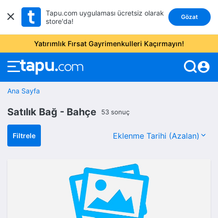
Tapu.com uygulaması ücretsiz olarak
Gözat
store'da!
Yatırımlık Fırsat Gayrimenkulleri Kaçırmayın!
account_circle
Ana Sayfa
Satılık Bağ - Bahçe
53 sonuç
Filtrele