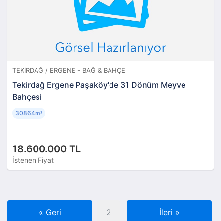
TEKIRDAĞ / ERGENE - BAĞ & BAHÇE
Tekirdağ Ergene Paşaköy'de 31 Dönüm Meyve
Bahçesi
30864m
²
18.600.000 TL
İstenen Fiyat
«
Geri
2
İleri
»