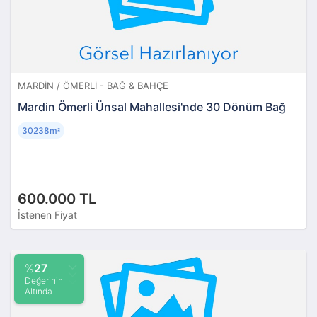
MARDIN / ÖMERLI - BAĞ & BAHÇE
Mardin Ömerli Ünsal Mahallesi'nde 30 Dönüm Bağ
30238m
²
600.000 TL
İstenen Fiyat
%
27
Değerinin
Altında