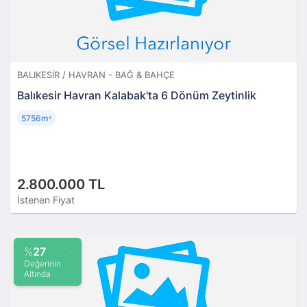
BALIKESIR / HAVRAN - BAĞ & BAHÇE
Balıkesir Havran Kalabak'ta 6 Dönüm Zeytinlik
5756m
²
2.800.000 TL
İstenen Fiyat
%
27
Değerinin
Altında