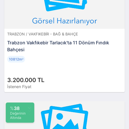
TRABZON / VAKFIKEBIR - BAĞ & BAHÇE
Trabzon Vakfıkebir Tarlacık'ta 11 Dönüm Fındık
Bahçesi
10812m
²
3.200.000 TL
İstenen Fiyat
%
38
Değerinin
Altında