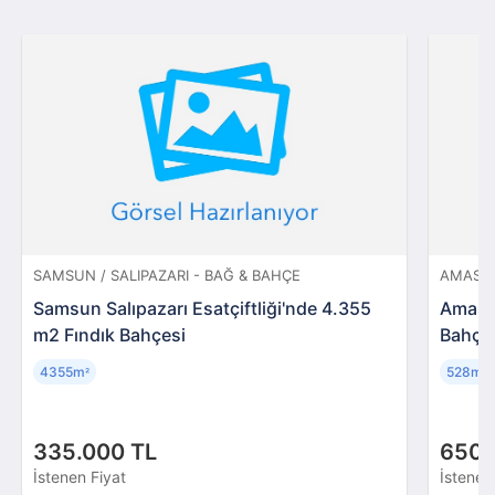
SAMSUN / SALIPAZARI - BAĞ & BAHÇE
AMASYA
Samsun Salıpazarı Esatçiftliği'nde 4.355
Amasy
m2 Fındık Bahçesi
Bahçe
4355m
528m
²
²
335.000 TL
650.
İstenen Fiyat
İstenen