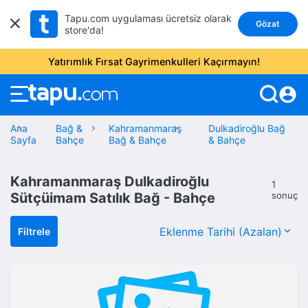
Tapu.com uygulaması ücretsiz olarak
Gözat
store'da!
Yatırımlık Fırsat Gayrimenkulleri Kaçırmayın!
account_circle
Ana
Bağ &
Kahramanmaraş
Dulkadiroğlu Bağ
Sayfa
Bahçe
Bağ & Bahçe
& Bahçe
Kahramanmaraş Dulkadiroğlu
1
Sütçüimam Satılık Bağ - Bahçe
sonuç
Filtrele