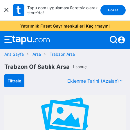
Tapu.com uygulaması ücretsiz olarak
Gözat
store'da!
Yatırımlık Fırsat Gayrimenkulleri Kaçırmayın!
account_circle
Ana Sayfa
Arsa
Trabzon Arsa
Trabzon Of Satılık Arsa
1 sonuç
Filtrele