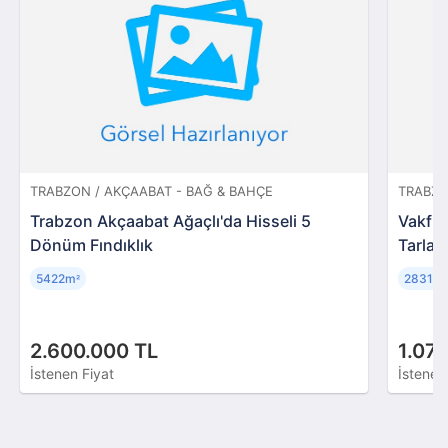
TRABZON / AKÇAABAT - BAĞ & BAHÇE
TRABZON
Trabzon Akçaabat Ağaçlı'da Hisseli 5
Vakfık
Dönüm Fındıklık
Tarla 
5422m
2831m
²
²
2.600.000 TL
1.07
İstenen Fiyat
İstenen