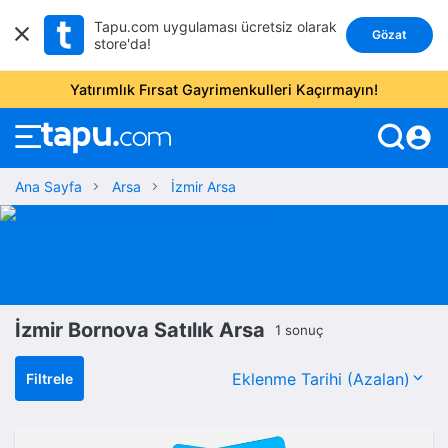
Tapu.com uygulaması ücretsiz olarak
Gözat
store'da!
Yatırımlık Fırsat Gayrimenkulleri Kaçırmayın!
account_circle
Ana Sayfa
Arsa
İzmir Arsa
İzmir Bornova Satılık Arsa
1 sonuç
Filtrele