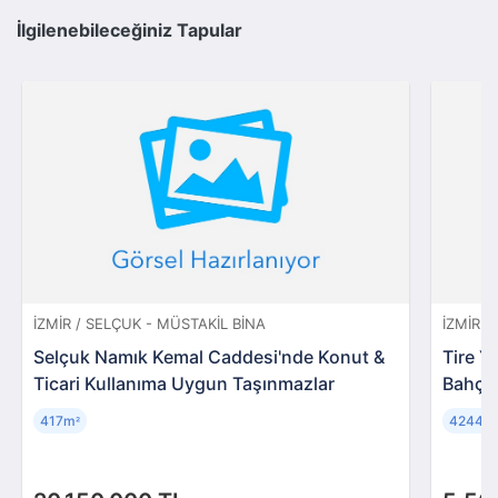
İlgilenebileceğiniz Tapular
İZMIR / SELÇUK - MÜSTAKIL BINA
İZMIR /
Selçuk Namık Kemal Caddesi'nde Konut &
Tire 
Ticari Kullanıma Uygun Taşınmazlar
Bahçes
417m
42441
²