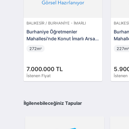
BALIKESIR / BURHANIYE - İMARLI
BALIKES
Burhaniye Öğretmenler
Burhan
Mahallesi'nde Konut İmarlı Arsa
Mahalle
(AS-00956)
Arsa (
272m
227m
²
²
7.000.000 TL
5.90
İstenen Fiyat
İstenen 
İlgilenebileceğiniz Tapular