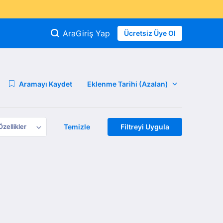
Ara
Giriş Yap
Ücretsiz Üye Ol
Aramayı Kaydet
Özellikler
Temizle
Filtreyi Uygula