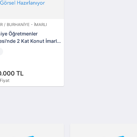
IR / BURHANIYE - İMARLI
iye Öğretmenler
si'nde 2 Kat Konut İmarlı
AS-00957)
0.000 TL
Fiyat