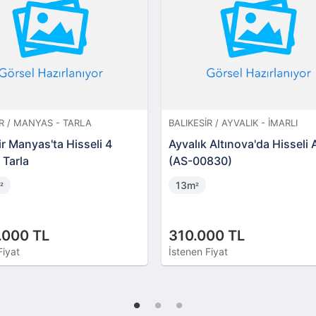
IR / MANYAS - TARLA
BALIKESIR / AYVALIK - İMARLI
ir Manyas'ta Hisseli 4
Ayvalık Altınova'da Hisseli 
Tarla
(AS-00830)
m
13m
²
²
.000 TL
310.000 TL
Fiyat
İstenen Fiyat