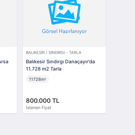
BALIKESIR / SINDIRGI - TARLA
BALIKESIR
Arsa
Balıkesir Sındırgı Danaçayır'da
Balıkesi
11.728 m2 Tarla
Dönüm Ze
11728m
5756m
²
²
800.000 TL
2.800.
İstenen Fiyat
İstenen Fi