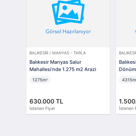
BALIKESIR / MANYAS - TARLA
BALIKES
Balıkesir Manyas Salur
Balıkes
Mahallesi'nde 1.275 m2 Arazi
Dönüm 
1275m
4315
²
630.000 TL
1.500
İstenen Fiyat
İstenen 