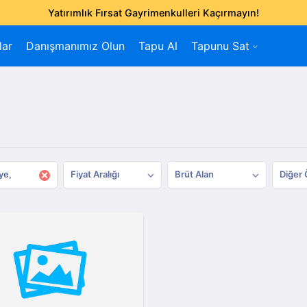
Yatırımlık Fırsat Gayrimenkulleri Kaçırmayın!
lar
Danışmanımız Olun
Tapu Al
Tapunu Sat
×
ye
Fiyat Aralığı
Brüt Alan
Diğer 