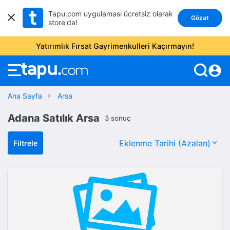
Tapu.com uygulaması ücretsiz olarak
Gözat
store'da!
Yatırımlık Fırsat Gayrimenkulleri Kaçırmayın!
account_circle
Ana Sayfa
Arsa
Adana Satılık Arsa
3 sonuç
Filtrele