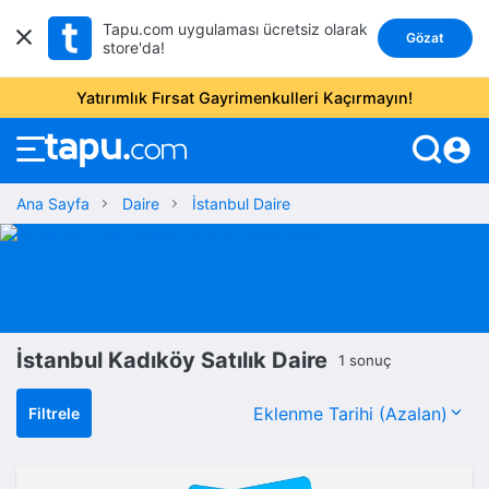
Tapu.com uygulaması ücretsiz olarak
Gözat
store'da!
Yatırımlık Fırsat Gayrimenkulleri Kaçırmayın!
account_circle
Ana Sayfa
Daire
İstanbul Daire
İstanbul Kadıköy Satılık Daire
1 sonuç
Filtrele