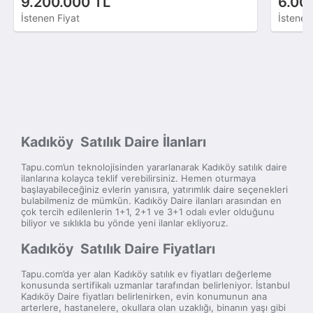
9.200.000 TL
6.00
İstenen Fiyat
İstenen
Kadıköy Satılık Daire İlanları
Tapu.com’un teknolojisinden yararlanarak Kadıköy satılık daire
ilanlarına kolayca teklif verebilirsiniz. Hemen oturmaya
başlayabileceğiniz evlerin yanısıra, yatırımlık daire seçenekleri
bulabilmeniz de mümkün. Kadıköy Daire ilanları arasından en
çok tercih edilenlerin 1+1, 2+1 ve 3+1 odalı evler olduğunu
biliyor ve sıklıkla bu yönde yeni ilanlar ekliyoruz.
Kadıköy Satılık Daire Fiyatları
Tapu.com’da yer alan Kadıköy satılık ev fiyatları değerleme
konusunda sertifikalı uzmanlar tarafından belirleniyor. İstanbul
Kadıköy Daire fiyatları belirlenirken, evin konumunun ana
arterlere, hastanelere, okullara olan uzaklığı, binanın yaşı gibi