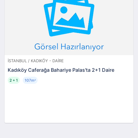
İSTANBUL / KADIKÖY - DAIRE
Kadıköy Caferağa Bahariye Palas'ta 2+1 Daire
2 + 1
107m
²