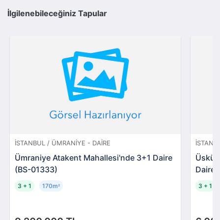
İlgilenebileceğiniz Tapular
İSTANBUL / ÜMRANIYE - DAIRE
İSTANB
Ümraniye Atakent Mahallesi'nde 3+1 Daire
Üsküda
(BS-01333)
Daire
3 + 1
170m
3 + 1
²