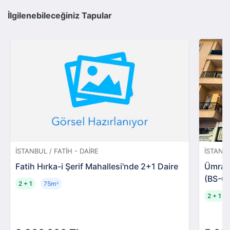
İlgilenebileceğiniz Tapular
İSTANBUL / FATIH - DAIRE
İSTANB
Fatih Hırka-i Şerif Mahallesi'nde 2+1 Daire
Ümrani
(BS-0
2 + 1
75m
²
2 + 1