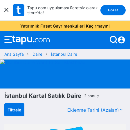
Tapu.com uygulaması ücretsiz olarak
Gözat
store'da!
Yatırımlık Fırsat Gayrimenkulleri Kaçırmayın!
account_circle
Ana Sayfa
Daire
İstanbul Daire
İstanbul Kartal Satılık Daire
2 sonuç
Filtrele