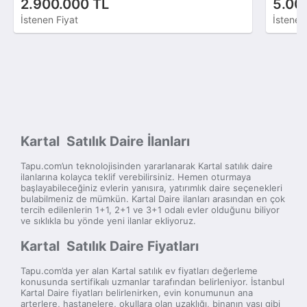
2.900.000 TL
5.00
İstenen Fiyat
İstenen
Kartal Satılık Daire İlanları
Tapu.com’un teknolojisinden yararlanarak Kartal satılık daire
ilanlarına kolayca teklif verebilirsiniz. Hemen oturmaya
başlayabileceğiniz evlerin yanısıra, yatırımlık daire seçenekleri
bulabilmeniz de mümkün. Kartal Daire ilanları arasından en çok
tercih edilenlerin 1+1, 2+1 ve 3+1 odalı evler olduğunu biliyor
ve sıklıkla bu yönde yeni ilanlar ekliyoruz.
Kartal Satılık Daire Fiyatları
Tapu.com’da yer alan Kartal satılık ev fiyatları değerleme
konusunda sertifikalı uzmanlar tarafından belirleniyor. İstanbul
Kartal Daire fiyatları belirlenirken, evin konumunun ana
arterlere, hastanelere, okullara olan uzaklığı, binanın yaşı gibi