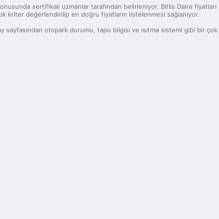
konusunda sertifikalı uzmanlar tarafından belirleniyor. Bitlis Daire fiyatla
ok kriter değerlendirilip en doğru fiyatların listelenmesi sağlanıyor.
 detay sayfasından otopark durumu, tapu bilgisi ve ısıtma sistemi gibi bir ç