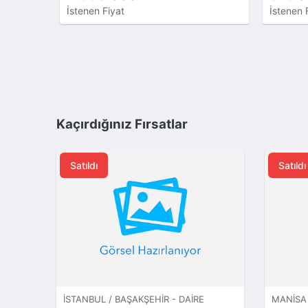
İstenen Fiyat
İstenen 
Kaçırdığınız Fırsatlar
Satıldı
Satıldı
İSTANBUL / BAŞAKŞEHIR - DAIRE
MANISA 