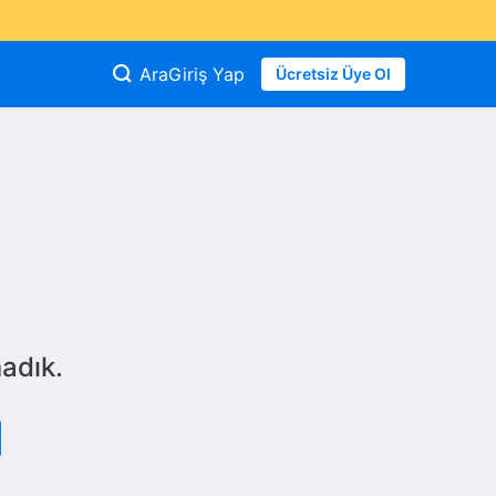
Ara
Giriş Yap
Ücretsiz Üye Ol
adık.