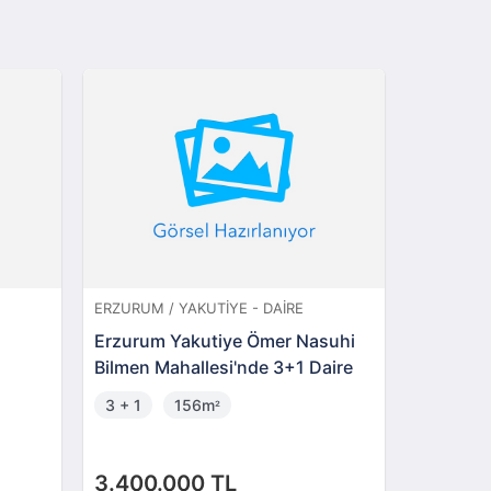
ERZURUM / YAKUTIYE - DAIRE
DIYARBAKI
Erzurum Yakutiye Ömer Nasuhi
Kayapına
Bilmen Mahallesi'nde 3+1 Daire
Yarı Hiss
3 + 1
156m
3 + 1
²
3.400.000 TL
1.500.