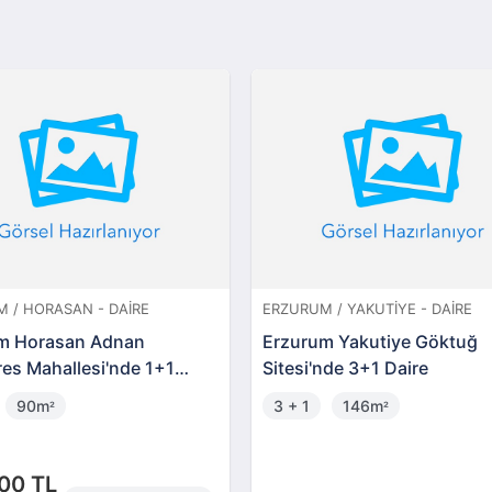
 / HORASAN - DAIRE
ERZURUM / YAKUTIYE - DAIRE
m Horasan Adnan
Erzurum Yakutiye Göktuğ
es Mahallesi'nde 1+1
Sitesi'nde 3+1 Daire
(306022)
90m
3 + 1
146m
²
²
00 TL