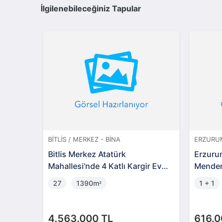
İlgilenebileceğiniz Tapular
BITLIS / MERKEZ - BINA
ERZURUM
Bitlis Merkez Atatürk
Erzuru
Mahallesi'nde 4 Katlı Kargir Ev
Mender
Bahçesi (302551)
Daire 
27
1390m
1 + 1
²
4.563.000 TL
616.0