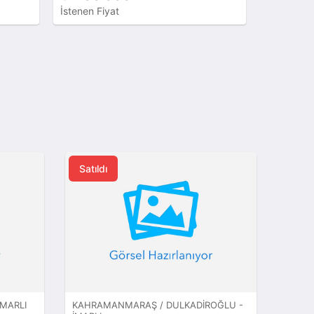
İstenen Fiyat
İstenen Fi
Satıldı
İMARLI
KAHRAMANMARAŞ / DULKADIROĞLU -