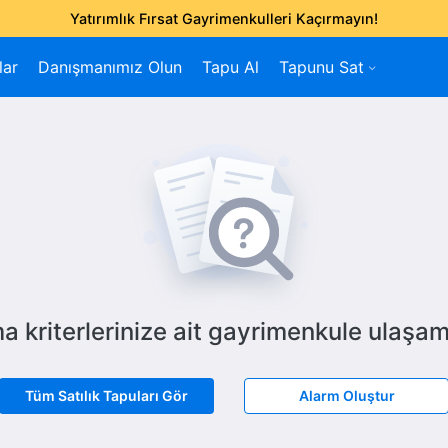
Yatırımlık Fırsat Gayrimenkulleri Kaçırmayın!
lar
Danışmanımız Olun
Tapu Al
Tapunu Sat
a kriterlerinize ait gayrimenkule ulaşam
Tüm Satılık Tapuları Gör
Alarm Oluştur