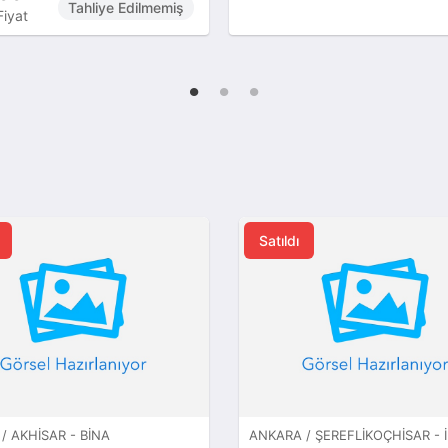
Tahliye Edilmemiş
Fiyat
Satıldı
/ AKHISAR - BINA
ANKARA / ŞEREFLIKOÇHISAR - 