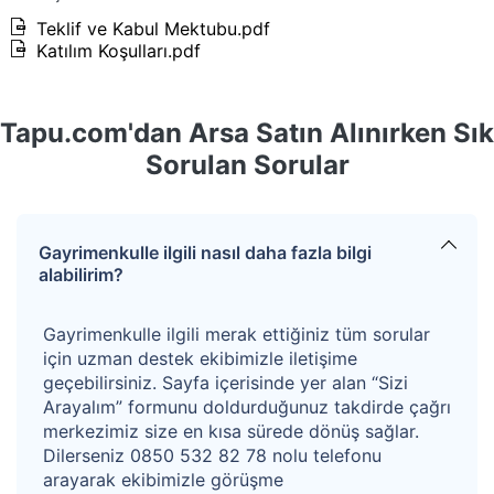
noktada dışarıdan gözlemlendiği kadarı ile betonarme
Teklif ve Kabul Mektubu.pdf
karkas inşaat tarzında 3. sınıf A yapı grubunda 110 m2
Katılım Koşulları.pdf
tek katlı, 260 m2 2 katlı ve 115 m2 tek katlı konut
yapıları, güney batı sınırında ise 2. Sınıf A yapı grubunda
Tapu.com'dan Arsa Satın Alınırken Sık
175 m2 alanlı tek katlı ahır yapısı bulunmaktadır. Yapılar
Sorulan Sorular
yaklaşık 30 yıllıktır. Dışarından gözlemlendiği kadarı ile
kullanılabilir durumdadır.
Ovası Koruma Alanı içerisindedir.
Gayrimenkulle ilgili nasıl daha fazla bilgi
alabilirim?
Hisse oranı 1/4 olup arsadan hisseye düşen
312,5 m2 .
Gayrimenkulle ilgili merak ettiğiniz tüm sorular
Hisseli gayrimenkullerde diğer hissedarlara ilişkin ön
için uzman destek ekibimizle iletişime
geçebilirsiniz. Sayfa içerisinde yer alan “Sizi
alım hakkı süresi, maliklere tebliğ edilmesinden 3 ay
Arayalım” formunu doldurduğunuz takdirde çağrı
sonra sona ermektedir. Alıcı hisseli gayrimenkullerdeki
merkezimiz size en kısa sürede dönüş sağlar.
hukuki süreçleri bilerek teklif vermeyi kabul eder.
Dilerseniz 0850 532 82 78 nolu telefonu
arayarak ekibimizle görüşme