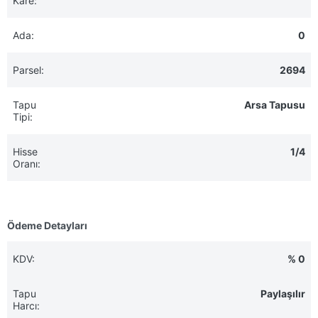
Kare:
Ada:
0
Parsel:
2694
Tapu
Arsa Tapusu
Tipi:
Hisse
1/4
Oranı:
Ödeme Detayları
KDV:
% 0
Tapu
Paylaşılır
Harcı: