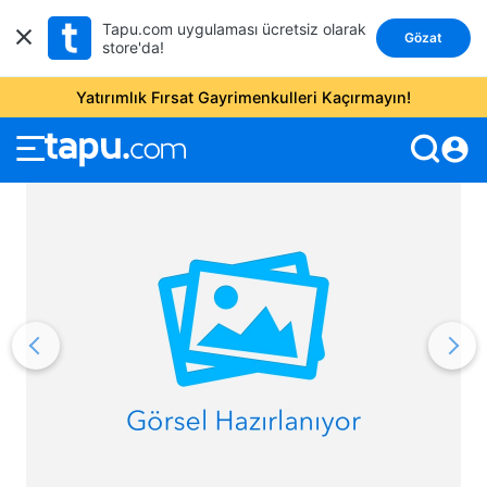
Tapu.com uygulaması ücretsiz olarak
Gözat
store'da!
Yatırımlık Fırsat Gayrimenkulleri Kaçırmayın!
account_circle