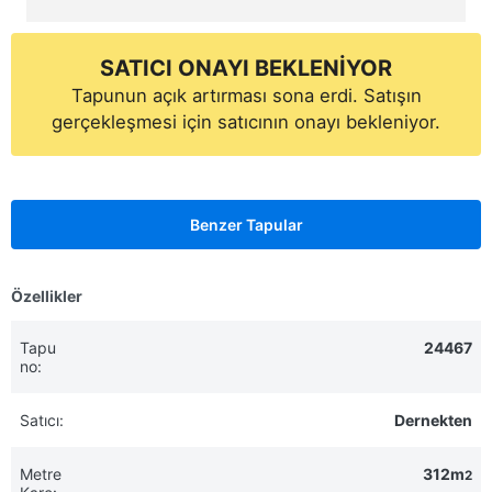
SATICI ONAYI BEKLENİYOR
Tapunun açık artırması sona erdi. Satışın
gerçekleşmesi için satıcının onayı bekleniyor.
Benzer Tapular
Özellikler
Tapu
24467
no:
Satıcı:
Dernekten
Metre
312m
2