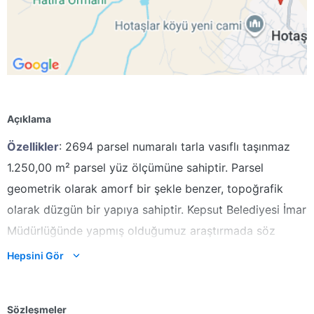
Açıklama
Özellikler
: 2694 parsel numaralı tarla vasıflı taşınmaz
1.250,00 m² parsel yüz ölçümüne sahiptir. Parsel
geometrik olarak amorf bir şekle benzer, topoğrafik
olarak düzgün bir yapıya sahiptir. Kepsut Belediyesi İmar
Müdürlüğünde yapmış olduğumuz araştırmada söz
konusu taşınmaz üzerinde yer alan yapı için alınmış
Hepsini Gör
herhangi bir mimari proje, yapı ruhsatı ve yapı kullanma
izin belgesi mevcut değildir. Parselin kuzey sınırına yakın
Sözleşmeler