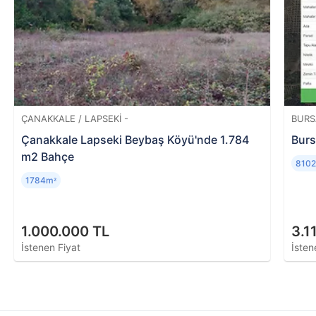
ÇANAKKALE / LAPSEKI -
BURS
Çanakkale Lapseki Beybaş Köyü'nde 1.784
Burs
m2 Bahçe
810
1784m
²
1.000.000 TL
3.1
İstenen Fiyat
İsten