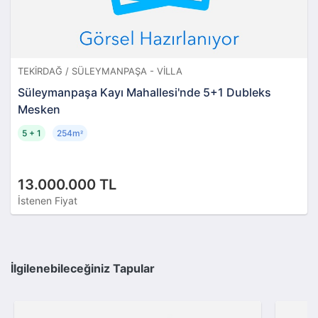
TEKIRDAĞ / SÜLEYMANPAŞA - VILLA
Süleymanpaşa Kayı Mahallesi'nde 5+1 Dubleks
Mesken
5 + 1
254m
²
13.000.000 TL
İstenen Fiyat
İlgilenebileceğiniz Tapular