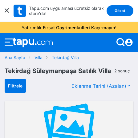
Tapu.com uygulaması ücretsiz olarak
Gözat
store'da!
Yatırımlık Fırsat Gayrimenkulleri Kaçırmayın!
account_circle
Ana Sayfa
Villa
Tekirdağ Villa
Tekirdağ Süleymanpaşa Satılık Villa
2 sonuç
Filtrele