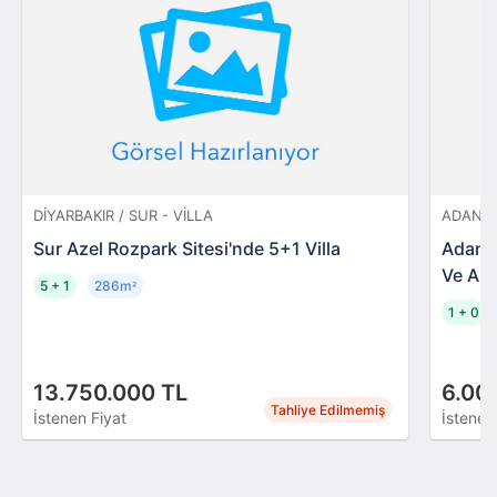
DIYARBAKIR / SUR - VILLA
ADANA 
Sur Azel Rozpark Sitesi'nde 5+1 Villa
Adana 
Ve Ars
5 + 1
286m
²
1 + 0
13.750.000 TL
6.00
Tahliye Edilmemiş
İstenen Fiyat
İstenen