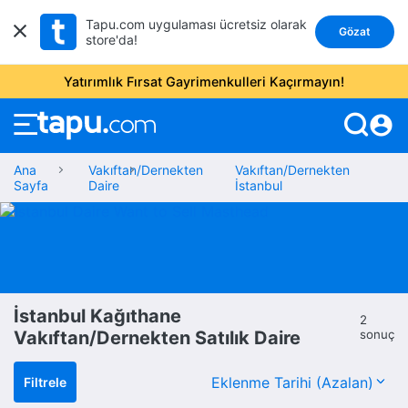
Tapu.com uygulaması ücretsiz olarak
Gözat
store'da!
Yatırımlık Fırsat Gayrimenkulleri Kaçırmayın!
account_circle
Ana
Vakıftan/Dernekten
Vakıftan/Dernekten
Sayfa
Daire
İstanbul
İstanbul Kağıthane
2
Vakıftan/Dernekten Satılık Daire
sonuç
Filtrele