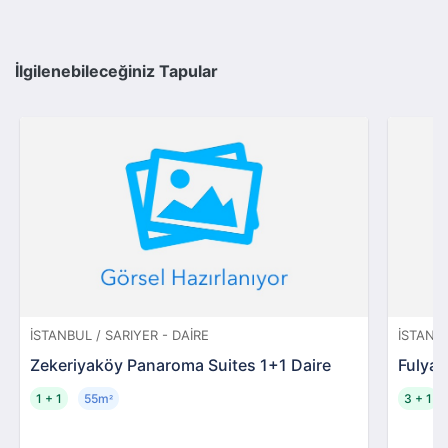
İlgilenebileceğiniz Tapular
İSTANBUL / SARIYER - DAIRE
İSTANBU
Zekeriyaköy Panaroma Suites 1+1 Daire
Fulya 
1 + 1
55m
3 + 1
²