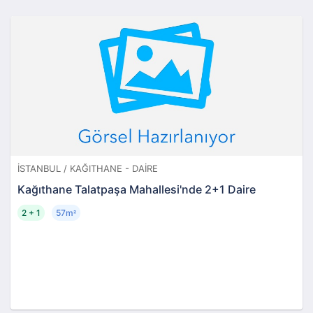
İSTANBUL / KAĞITHANE - DAIRE
Kağıthane Talatpaşa Mahallesi'nde 2+1 Daire
2 + 1
57m
²