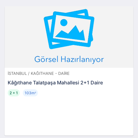
İSTANBUL / KAĞITHANE - DAIRE
Kâğıthane Talatpaşa Mahallesi 2+1 Daire
2 + 1
103m
²