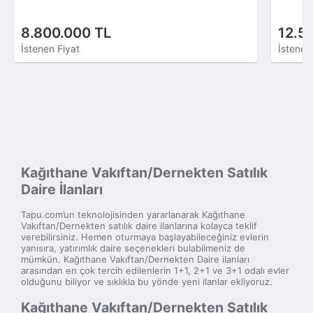
8.800.000 TL
12.5
İstenen Fiyat
İstenen
Kağıthane Vakıftan/Dernekten Satılık
Daire İlanları
Tapu.com’un teknolojisinden yararlanarak Kağıthane
Vakıftan/Dernekten satılık daire ilanlarına kolayca teklif
verebilirsiniz. Hemen oturmaya başlayabileceğiniz evlerin
yanısıra, yatırımlık daire seçenekleri bulabilmeniz de
mümkün. Kağıthane Vakıftan/Dernekten Daire ilanları
arasından en çok tercih edilenlerin 1+1, 2+1 ve 3+1 odalı evler
olduğunu biliyor ve sıklıkla bu yönde yeni ilanlar ekliyoruz.
Kağıthane Vakıftan/Dernekten Satılık