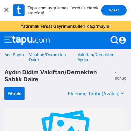
Tapu.com uygulaması ücretsiz olarak
Gözat
store'da!
Yatırımlık Fırsat Gayrimenkulleri Kaçırmayın!
account_circle
Ana Sayfa
Vakıftan/Dernekten
Vakıftan/Dernekten
Daire
Aydın
Aydın Didim Vakıftan/Dernekten
1
Satılık Daire
sonuç
Filtrele