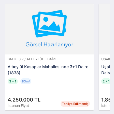
BALIKESIR / ALTIEYLÜL - DAIRE
UŞAK /
Altıeylül Kasaplar Mahallesi'nde 3+1 Daire
Uşak M
(1838)
Daire
3 + 1
83m
2 + 1
²
4.250.000 TL
1.85
Tahliye Edilmemiş
İstenen Fiyat
İstenen