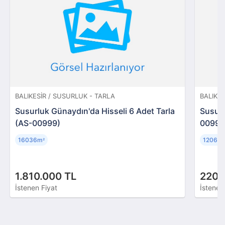
BALIKESIR / SUSURLUK - TARLA
BALIKES
Susurluk Günaydın'da Hisseli 6 Adet Tarla
Susurl
(AS-00999)
00996
16036m
1206m
²
²
1.810.000 TL
220.
İstenen Fiyat
İstenen