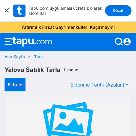
Tapu.com uygulaması ücretsiz olarak
Gözat
store'da!
Yatırımlık Fırsat Gayrimenkulleri Kaçırmayın!
account_circle
Ana Sayfa
Tarla
Yalova Satılık Tarla
1 sonuç
Filtrele