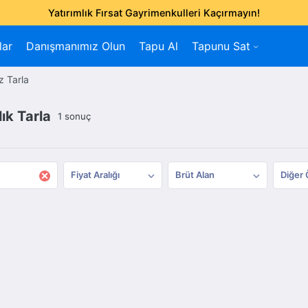
Yatırımlık Fırsat Gayrimenkulleri Kaçırmayın!
lar
Danışmanımız Olun
Tapu Al
Tapunu Sat
 Tarla
ık Tarla
1 sonuç
×
Fiyat Aralığı
Brüt Alan
Diğer 