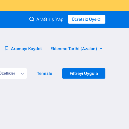
Ara
Giriş Yap
Ücretsiz Üye Ol
Aramayı Kaydet
Özellikler
Temizle
Filtreyi Uygula