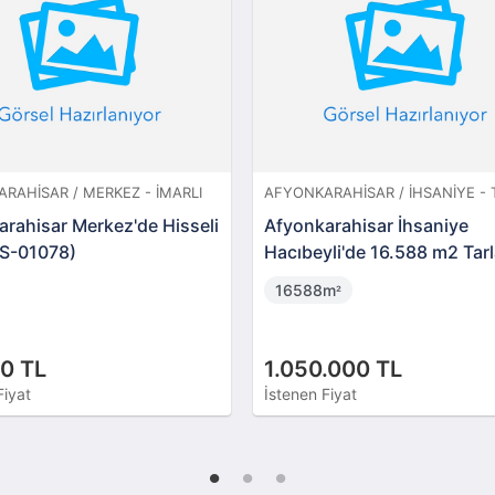
RAHISAR / MERKEZ - İMARLI
AFYONKARAHISAR / İHSANIYE - 
rahisar Merkez'de Hisseli
Afyonkarahisar İhsaniye
BS-01078)
Hacıbeyli'de 16.588 m2 Tar
16588m
²
0 TL
1.050.000 TL
Fiyat
İstenen Fiyat