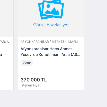
TARLA
AFYONKARAHISAR / MERKEZ - İMARLI
UŞAK / KA
Afyonkarahisar Hoca Ahmet
Uşak Kar
la
Yesevi'de Konut İmarlı Arsa (AS-
1.984 m2
01887)
72m
1984m
²
²
370.000 TL
230.00
İstenen Fiyat
İstenen Fi