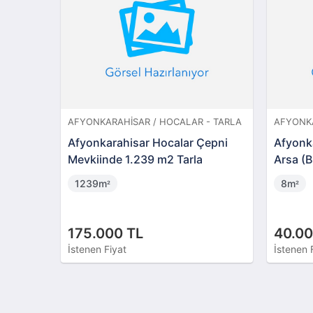
AFYONKARAHISAR / HOCALAR - TARLA
AFYONKA
Afyonkarahisar Hocalar Çepni
Afyonka
Mevkiinde 1.239 m2 Tarla
Arsa (
1239m
8m
²
²
175.000 TL
40.00
İstenen Fiyat
İstenen 