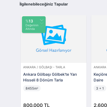
İlgilenebileceğiniz Tapular
%
13
Değerinin
Altında
ANKARA / GÖLBAŞI - TARLA
ANKARA 
Ankara Gölbaşı Gölbek'te Yarı
Keçiör
Hisseli 8 Dönüm Tarla
Daire
8455m
3 + 1
²
800.000 TL
2.600