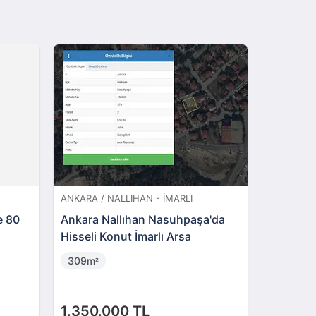
ANKARA / NALLIHAN - İMARLI
ANKARA / 
e 80
Ankara Nallıhan Nasuhpaşa'da
Çankaya 
Hisseli Konut İmarlı Arsa
3+1 Dair
309m
3 + 1
²
1.350.000 TL
4.000.