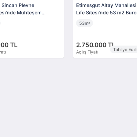
 Sincan Plevne
Etimesgut Altay Mahallesi 
esi'nde Muhteşem
Life Sitesi'nde 53 m2 Büro
a Yatırımlık Dükkan
53m
²
000 TL
2.750.000 TL
Tahliye Edi
yatı
Açılış Fiyatı