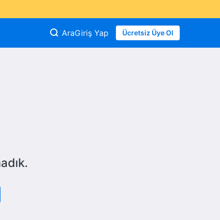
Ara
Giriş Yap
Ücretsiz Üye Ol
adık.