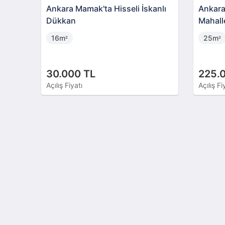
Ankara Mamak'ta Hisseli İskanlı
Ankara
Dükkan
Mahall
Konumd
16m
25m
²
²
30.000 TL
225.
Açılış Fiyatı
Açılış Fi