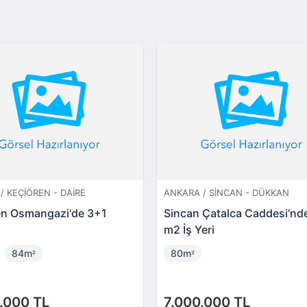
/ KEÇIÖREN - DAIRE
ANKARA / SINCAN - DÜKKAN
en Osmangazi'de 3+1
Sincan Çatalca Caddesi'nd
m2 İş Yeri
84m
80m
²
²
.000 TL
7.000.000 TL