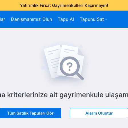
Yatırımlık Fırsat Gayrimenkulleri Kaçırmayın!
lar
Danışmanımız Olun
Tapu Al
Tapunu Sat
a kriterlerinize ait gayrimenkule ulaşam
Tüm Satılık Tapuları Gör
Alarm Oluştur