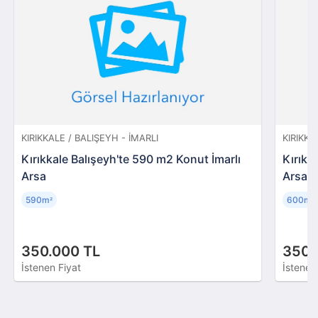
KIRIKKALE / BALIŞEYH - İMARLI
KIRIKKA
Kırıkkale Balışeyh'te 590 m2 Konut İmarlı
Kırıkk
Arsa
Arsa
590m
600m
²
²
350.000 TL
350.
İstenen Fiyat
İstenen