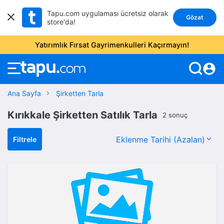
Tapu.com uygulaması ücretsiz olarak
Gözat
store'da!
Yatırımlık Fırsat Gayrimenkulleri Kaçırmayın!
account_circle
Ana Sayfa
Şirketten Tarla
Kırıkkale Şirketten Satılık Tarla
2 sonuç
Filtrele