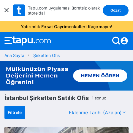
Tapu.com uygulaması ücretsiz olarak
Gözat
store'da!
Yatırımlık Fırsat Gayrimenkulleri Kaçırmayın!
account_circle
Ana Sayfa
Şirketten Ofis
İstanbul Şirketten Satılık Ofis
1 sonuç
Filtrele