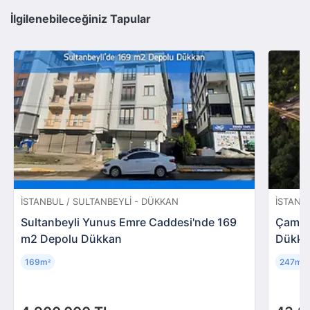
İlgilenebileceğiniz Tapular
İSTANBUL / SULTANBEYLI - DÜKKAN
İSTANB
Sultanbeyli Yunus Emre Caddesi'nde 169
Çamlıy
m2 Depolu Dükkan
Dükka
169m
247m
²
²