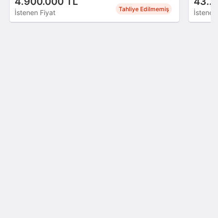
4.900.000 TL
43.2
Tahliye Edilmemiş
İstenen Fiyat
İstenen