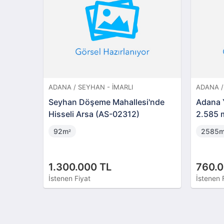
ADANA / SEYHAN - İMARLI
ADANA /
Seyhan Döşeme Mahallesi'nde
Adana Y
Hisseli Arsa (AS-02312)
2.585 
92m
2585
²
1.300.000 TL
760.0
İstenen Fiyat
İstenen 