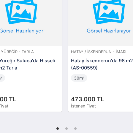
 YÜREĞIR - TARLA
HATAY / İSKENDERUN - İMARLI
üreğir Suluca'da Hisseli
Hatay İskenderun'da 98 m2
m2 Tarla
(AS-00559)
m
30m
²
²
00 TL
473.000 TL
Fiyat
İstenen Fiyat