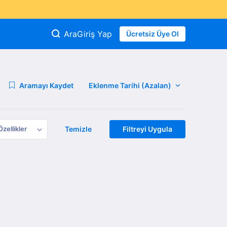
Ara
Giriş Yap
Ücretsiz Üye Ol
Aramayı Kaydet
Özellikler
Temizle
Filtreyi Uygula