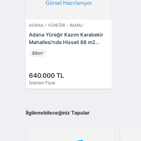
ADANA / YÜREĞIR - İMARLI
Adana Yüreğir Kazım Karabekir
Mahallesi'nde Hisseli 88 m2
Konut Ve Ticari İmarlı Arsa
88m
²
640.000 TL
İstenen Fiyat
İlgilenebileceğiniz Tapular