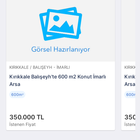
KIRIKKALE / BALIŞEYH - İMARLI
KIRIKKA
Kırıkkale Balışeyh'te 600 m2 Konut İmarlı
Kırıkk
Arsa
Arsa
600m
600m
²
²
350.000 TL
350.
İstenen Fiyat
İstenen