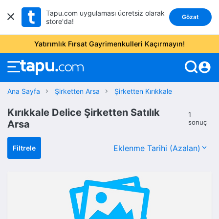
Tapu.com uygulaması ücretsiz olarak
Gözat
store'da!
Yatırımlık Fırsat Gayrimenkulleri Kaçırmayın!
account_circle
Ana Sayfa
Şirketten Arsa
Şirketten Kırıkkale
Kırıkkale Delice Şirketten Satılık
1
Arsa
sonuç
Filtrele