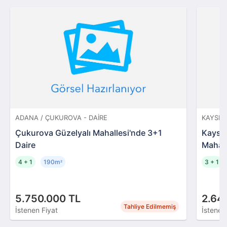
ADANA / ÇUKUROVA - DAIRE
KAYSERI
Çukurova Güzelyalı Mahallesi'nde 3+1
Kayser
Daire
Mahall
4 + 1
190m
3 + 1
²
5.750.000 TL
2.64
Tahliye Edilmemiş
İstenen Fiyat
İstenen