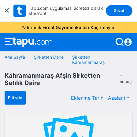
Tapu.com uygulaması ücretsiz olarak
Gözat
store'da!
Yatırımlık Fırsat Gayrimenkulleri Kaçırmayın!
account_circle
Ana Sayfa
Şirketten Daire
Şirketten
Kahramanmaraş
Kahramanmaraş Afşin Şirketten
1
Satılık Daire
sonuç
Filtrele