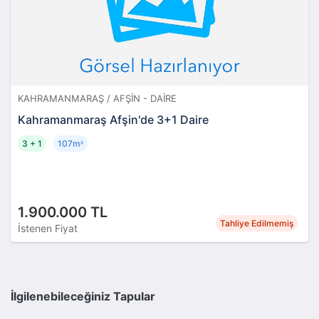
KAHRAMANMARAŞ / AFŞIN - DAIRE
Kahramanmaraş Afşin'de 3+1 Daire
3 + 1
107m
²
1.900.000 TL
Tahliye Edilmemiş
İstenen Fiyat
İlgilenebileceğiniz Tapular