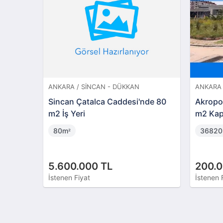
ANKARA / SINCAN - DÜKKAN
ANKARA 
Sincan Çatalca Caddesi'nde 80
Akropol
m2 İş Yeri
m2 Kapa
AVM Ko
80m
3682
²
5.600.000 TL
200.0
İstenen Fiyat
İstenen 