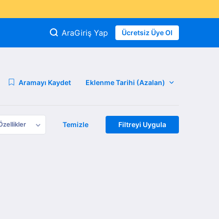
Ara
Giriş Yap
Ücretsiz Üye Ol
Aramayı Kaydet
Özellikler
Temizle
Filtreyi Uygula