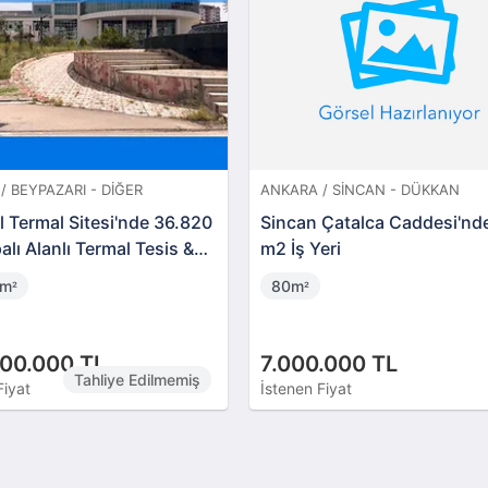
/ BEYPAZARI - DIĞER
ANKARA / SINCAN - DÜKKAN
 Termal Sitesi'nde 36.820
Sincan Çatalca Caddesi'nd
lı Alanlı Termal Tesis &
m2 İş Yeri
mpleksi
0m
80m
²
²
00.000 TL
7.000.000 TL
Tahliye Edilmemiş
Fiyat
İstenen Fiyat