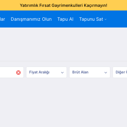
Yatırımlık Fırsat Gayrimenkulleri Kaçırmayın!
lar
Danışmanımız Olun
Tapu Al
Tapunu Sat
×
Fiyat Aralığı
Brüt Alan
Diğer 