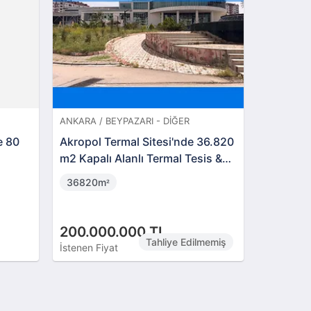
ANKARA / BEYPAZARI - DIĞER
e 80
Akropol Termal Sitesi'nde 36.820
m2 Kapalı Alanlı Termal Tesis &
AVM Kompleksi
36820m
²
200.000.000 TL
Tahliye Edilmemiş
İstenen Fiyat