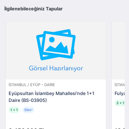
İlgilenebileceğiniz Tapular
İSTANBUL / EYÜP - DAIRE
İSTANBU
Eyüpsultan İslambey Mahallesi'nde 1+1
Fulya 
Daire (BS-03905)
3 + 1
1 + 1
55m
²