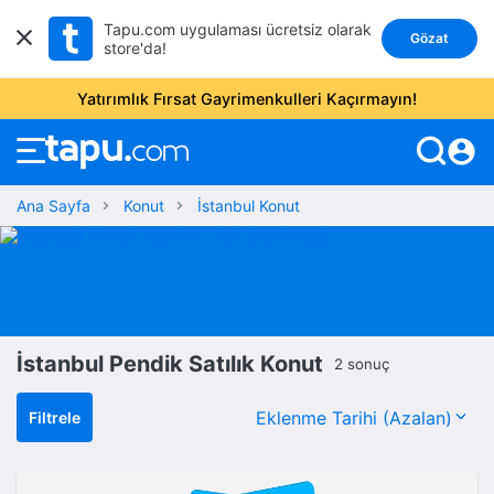
Tapu.com uygulaması ücretsiz olarak
Gözat
store'da!
Yatırımlık Fırsat Gayrimenkulleri Kaçırmayın!
account_circle
Ana Sayfa
Konut
İstanbul Konut
İstanbul Pendik Satılık Konut
2 sonuç
Filtrele