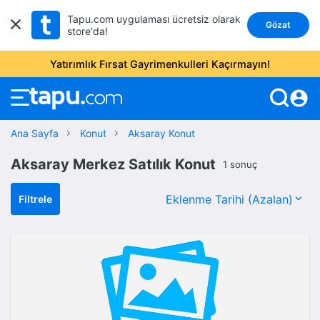
Tapu.com uygulaması ücretsiz olarak
Gözat
store'da!
Yatırımlık Fırsat Gayrimenkulleri Kaçırmayın!
account_circle
Ana Sayfa
Konut
Aksaray Konut
Aksaray Merkez Satılık Konut
1 sonuç
Filtrele