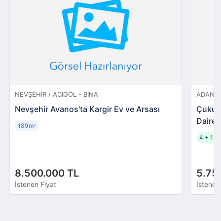
NEVŞEHIR / ACIGÖL - BINA
ADANA 
Nevşehir Avanos'ta Kargir Ev ve Arsası
Çukuro
Daire
189m
²
4 + 1
8.500.000 TL
5.75
İstenen Fiyat
İstenen