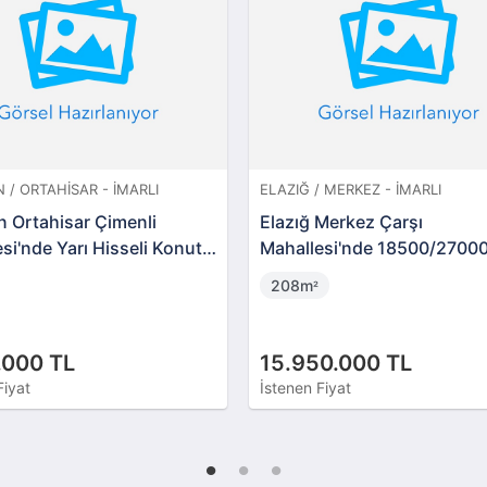
 / ORTAHISAR - İMARLI
ELAZIĞ / MERKEZ - İMARLI
n Ortahisar Çimenli
Elazığ Merkez Çarşı
si'nde Yarı Hisseli Konut
Mahallesi'nde 18500/27000
Arsa
Payı
208m
²
.000 TL
15.950.000 TL
Fiyat
İstenen Fiyat