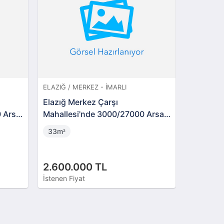
ELAZIĞ / MERKEZ - İMARLI
ELAZIĞ / 
Elazığ Merkez Çarşı
Elazığ M
 Arsa
Mahallesi'nde 3000/27000 Arsa
Mahalles
Payı
33m
33m
²
²
2.600.000 TL
2.600.
İstenen Fiyat
İstenen Fi