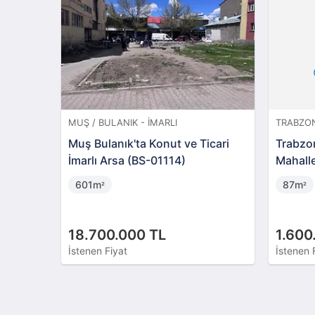
MUŞ / BULANIK - İMARLI
TRABZON
Muş Bulanık'ta Konut ve Ticari
Trabzo
İmarlı Arsa (BS-01114)
Mahalle
İmarlı 
601m
87m
²
²
18.700.000 TL
1.600
İstenen Fiyat
İstenen 