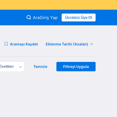
Ara
Giriş Yap
Ücretsiz Üye Ol
Aramayı Kaydet
Özellikler
Temizle
Filtreyi Uygula