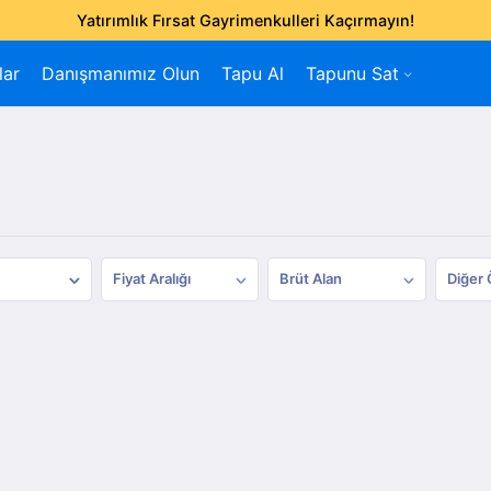
Yatırımlık Fırsat Gayrimenkulleri Kaçırmayın!
lar
Danışmanımız Olun
Tapu Al
Tapunu Sat
Fiyat Aralığı
Brüt Alan
Diğer 