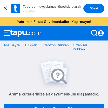
Tapu.com uygulaması ücretsiz olarak
Gözat
store'da!
Yatırımlık Fırsat Gayrimenkulleri Kaçırmayın!
account_circle
Ana Sayfa
Dükkan
Trabzon Dükkan
Ortahisar
Dükkan
Arama kriterlerinize ait gayrimenkule ulaşamadık.