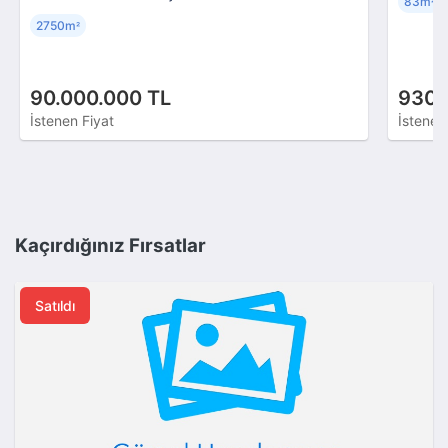
83m
²
2750m
²
90.000.000 TL
930.
İstenen Fiyat
İstenen
Kaçırdığınız Fırsatlar
Satıldı