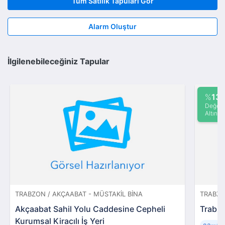
Tüm Satılık Tapuları Gör
Alarm Oluştur
İlgilenebileceğiniz Tapular
%
13
Değeri
Altında
TRABZON / AKÇAABAT - MÜSTAKIL BINA
TRABZO
Akçaabat Sahil Yolu Caddesine Cepheli
Trabzo
Kurumsal Kiracılı İş Yeri