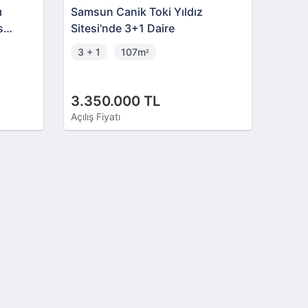
ı
Samsun Canik Toki Yıldız
s
Sitesi'nde 3+1 Daire
3 + 1
107m
²
3.350.000 TL
Açılış Fiyatı