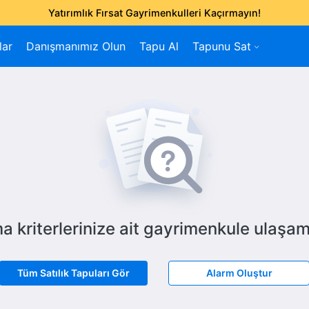
Yatırımlık Fırsat Gayrimenkulleri Kaçırmayın!
lar
Danışmanımız Olun
Tapu Al
Tapunu Sat
a kriterlerinize ait gayrimenkule ulaşam
Tüm Satılık Tapuları Gör
Alarm Oluştur