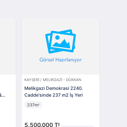
KAYSERI / MELIKGAZI - DÜKKAN
KIRIKKALE
Melikgazi Demokrasi 2240.
Kırıkkal
&
Cadde'sinde 237 m2 İş Yeri
Caddesi'
237m
130m
²
²
5.500.000 TL
3.400.