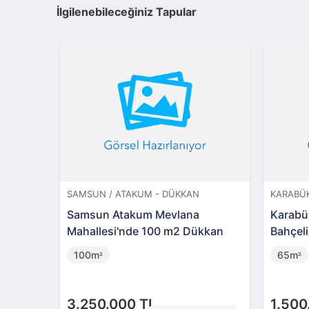
İlgilenebileceğiniz Tapular
SAMSUN / ATAKUM - DÜKKAN
KARABÜK
Samsun Atakum Mevlana
Karabü
Mahallesi'nde 100 m2 Dükkan
Bahçeli
Dükka
100m
65m
²
²
3.250.000 TL
1.500