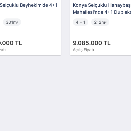
Selçuklu Beyhekim'de 4+1
Konya Selçuklu Hanaybaş
Mahallesi'nde 4+1 Dublek
Mesken
301m
4 + 1
212m
²
²
.000 TL
9.085.000 TL
yatı
Açılış Fiyatı