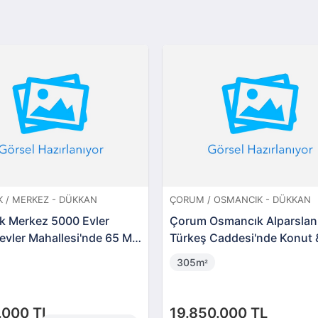
 / MERKEZ - DÜKKAN
ÇORUM / OSMANCIK - DÜKKAN
k Merkez 5000 Evler
Çorum Osmancık Alparslan
evler Mahallesi'nde 65 M2
Türkeş Caddesi'nde Konut 
n
Ticari Kullanıma Uygun
305m
²
Taşınmazlar
.000 TL
19.850.000 TL