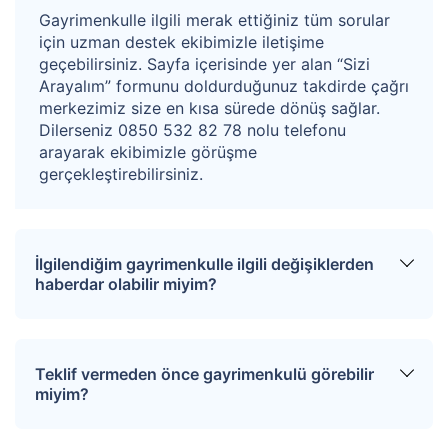
Gayrimenkulle ilgili merak ettiğiniz tüm sorular
için uzman destek ekibimizle iletişime
geçebilirsiniz. Sayfa içerisinde yer alan “Sizi
Arayalım” formunu doldurduğunuz takdirde çağrı
merkezimiz size en kısa sürede dönüş sağlar.
Dilerseniz 0850 532 82 78 nolu telefonu
arayarak ekibimizle görüşme
gerçekleştirebilirsiniz.
İlgilendiğim gayrimenkulle ilgili değişiklerden
haberdar olabilir miyim?
Sitemize üye olarak ilgilendiğiniz tapuları
favorinize ekleyebilirsiniz. Favorilere eklediğiniz
Teklif vermeden önce gayrimenkulü görebilir
tapular hakkında tüm haberler, değişiklikler ve
miyim?
açık artırma tarihlerinde oluşacak gelişmeler size
SMS ve e-mail yoluyla iletilir.
İlgili mülkü ziyaret etmek için “Sizi Arayalım”