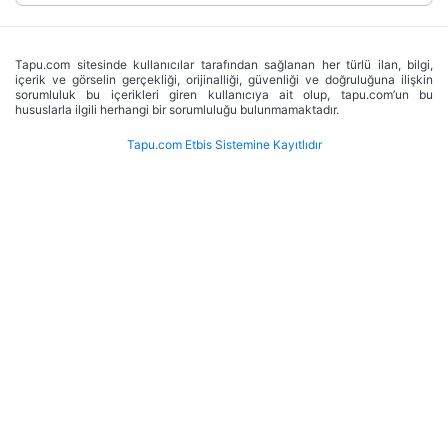
Tapu.com sitesinde kullanıcılar tarafından sağlanan her türlü ilan, bilgi,
içerik ve görselin gerçekliği, orijinalliği, güvenliği ve doğruluğuna ilişkin
sorumluluk bu içerikleri giren kullanıcıya ait olup, tapu.com’un bu
hususlarla ilgili herhangi bir sorumluluğu bulunmamaktadır.
Tapu.com Etbis Sistemine Kayıtlıdır
 Mülkümü Tapu.com

ile Satmak İstiyorum 