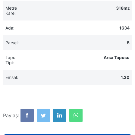
Metre
318m
2
Kare:
Ada:
1634
Parsel:
5
Tapu
Arsa Tapusu
Tipi:
Emsal:
1.20
Paylaş: