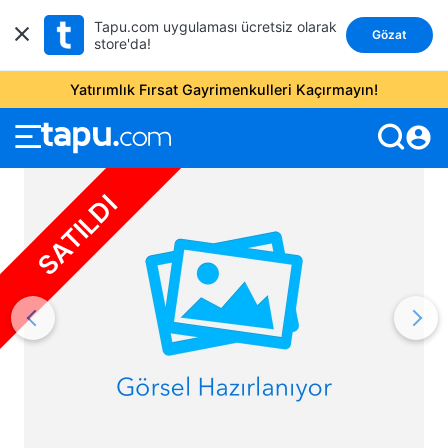
Tapu.com uygulaması ücretsiz olarak
Gözat
store'da!
Yatırımlık Fırsat Gayrimenkulleri Kaçırmayın!
account_circle
SATILDI