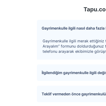
Tapu.co
Gayrimenkulle ilgili nasıl daha fazla b
Gayrimenkulle ilgili merak ettiğiniz 
Arayalım” formunu doldurduğunuz t
telefonu arayarak ekibimizle görüşm
İlgilendiğim gayrimenkulle ilgili değ
Sitemize üye olarak ilgilendiğiniz ta
değişiklikler ve açık artırma tarihle
Teklif vermeden önce gayrimenkulü 