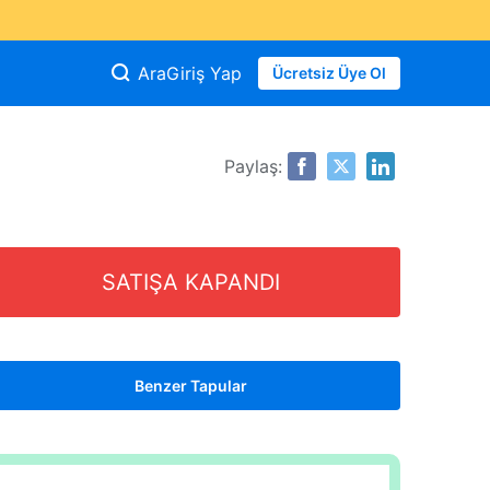
Ara
Giriş Yap
Ücretsiz Üye Ol
Paylaş:
SATIŞA KAPANDI
Benzer Tapular