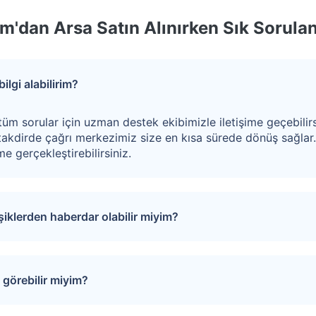
m'dan Arsa Satın Alınırken Sık Sorulan
ilgi alabilirim?
tüm sorular için uzman destek ekibimizle iletişime geçebilirs
akdirde çağrı merkezimiz size en kısa sürede dönüş sağlar
e gerçekleştirebilirsiniz.
işiklerden haberdar olabilir miyim?
puları favorinize ekleyebilirsiniz. Favorilere eklediğiniz tap
rinde oluşacak gelişmeler size SMS ve e-mail yoluyla iletilir.
görebilir miyim?