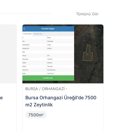
n teklif onaylandıktan sonra satın
Tümünü Gör
%
12
Değerinin
Altında
BURSA / YILDIRIM -
e
Bursa Yıldırım Değirmenlikızık'ta
Hisseli 4 Katlı Bina ve Arsası
92m
²