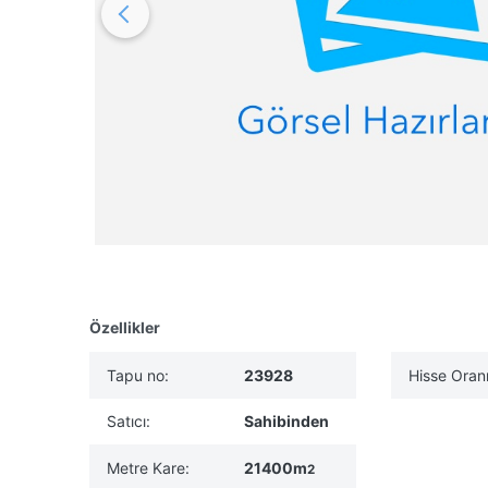
Özellikler
Tapu no:
23928
Hisse Oranı
Satıcı:
Sahibinden
Metre Kare:
21400m
2