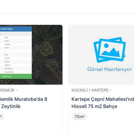
rtırmayı kazanamazsanız hizmet bedeliniz iade edilir. Verile
et bedeli iade edilmemektedir.
9
inin
da
 / İVRINDI -
BURSA / GEMLIK -
ir İvrindi Kurtuluş
Gemlik Adliye Mahallesi'nd
esi'nde Hisseli 14 Dönüm
Hisseli Bina ve Arsası
2m
46m
²
²