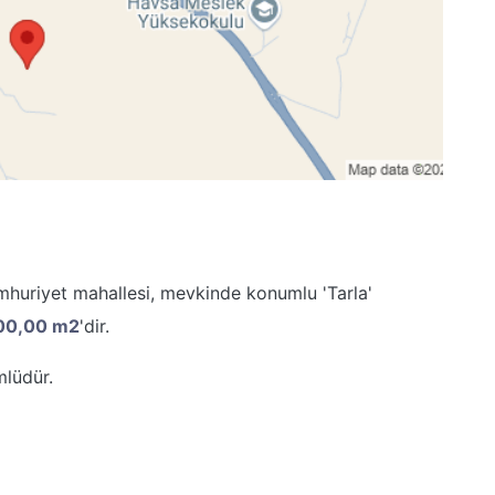
umhuriyet mahallesi, mevkinde konumlu 'Tarla'
00,00 m2
'dir.
lüdür.