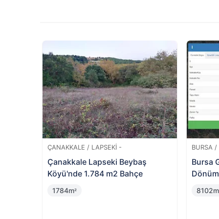
Teklifiniz onaylanmazsa veya açık a
almaktan vazgeçen katılımcıya hizm
%
11
%
1
Değerinin
Değer
Altında
Altın
TEKIRDAĞ / ERGENE -
BALIKESIR
e 7500
Ergene Yeşiltepe Mahallesi'nde
Balıkes
Arsa Payı
Mahall
Tarla
81m
1452
²