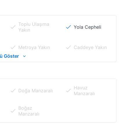
Toplu Ulaşıma
Yola Cepheli
Yakın
Metroya Yakın
Caddeye Yakın
yerine yakın konumda imara yaklaşık 350 metre
ü Göster
Merkezi
Sosyal Alanlara
Konumlu
Yakın
ası durumunda çok yüksek bir kâr vadeden bir
Üniversiteye
Metrobüse
Havuz
Doğa Manzaralı
Yakın
Yakın
ruhsatı alınabilmektedir.
Manzaralı
numda olup havsa ilçe merkezine yürüme
Boğaz
Manzaralı
eli alınacaktır.