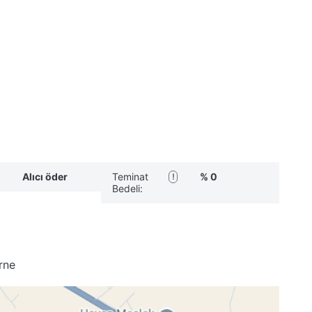
Alıcı öder
Teminat
% 0
!
Bedeli:
rne