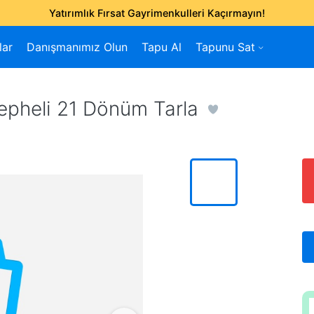
Yatırımlık Fırsat Gayrimenkulleri Kaçırmayın!
lar
Danışmanımız Olun
Tapu Al
Tapunu Sat
epheli 21 Dönüm Tarla