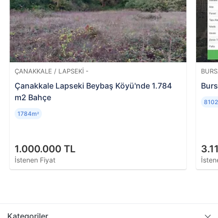
metrekaresini, konumunu ve evin piyasa değerini
öğrenmek mümkündür.
ÇANAKKALE / LAPSEKI -
BURS
Çanakkale Lapseki Beybaş Köyü'nde 1.784
Burs
m2 Bahçe
810
1784m
²
1.000.000 TL
3.1
İstenen Fiyat
İsten
Kategoriler