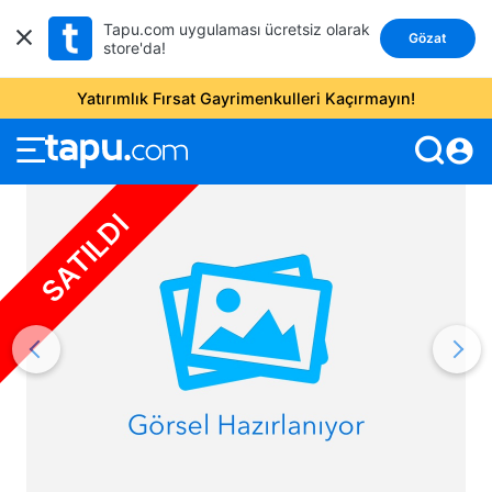
Tapu.com uygulaması ücretsiz olarak
Gözat
store'da!
Yatırımlık Fırsat Gayrimenkulleri Kaçırmayın!
account_circle
SATILDI