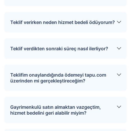
sağlayarak uygun tarihler için randevunuzu
oluşturur.
Üye girişi yaptıktan sonra ilgilendiğiniz
gayrimenkulün sayfasında yer alan “Teklif Ver”
Teklif verirken neden hizmet bedeli ödüyorum?
ya da “Pazarlığa Başla” butonuna tıkladığınızda
teklif verme sayfasına yönlendirilirsiniz. Bu
sayfada teklifinizi girin, son olarak “Teklifi
Tapu.com ciddi alıcılar ile satıcıları bir araya
Gönder” butonuna tıklayın. Verdiğiniz teklif satıcı
getirmek amacıyla teklif verme sürecinde
Teklif verdikten sonraki süreç nasıl ilerliyor?
tarafından değerlendirilerek onaylanır ya da
“Hizmet Bedeli” ödemesi talep eder. Ödeme
reddedilir. Satıcının dönüşü tarafınıza bildirilir.
ekranından kredi kartı, banka kartı bilgilerinizi
girerek veya EFT ile hizmet bedelinizi ödeyerek
Teklif verildikten sonra, teklif tapu.com
teklifinizi verebilirsiniz.
üzerinden satıcıya iletilir. Satıcı işleme onay
Teklifim onaylandığında ödemeyi tapu.com
verdikten sonra tapu.com siz ve satıcı arasında
üzerinden mi gerçekleştireceğim?
iletişimi sağlayarak işlemlerin sonuçlanmasına
yardımcı olur. Bu aşamada gereken evrakların ve
varsa sözleşmelerin imzalanması gerekir. Bu
Teklifiniz onayladığı takdirde ödemeyi tapu devri
evraklarla birlikte tapu dairesine gidilerek tapu
sırasında direkt satıcıya ödersiniz. Tapu.com
Gayrimenkulü satın almaktan vazgeçtim,
devir işlemleri gerçekleştirilir. Devir sürecinin her
hizmet bedeli dışında herhangi bir ödeme
hizmet bedelini geri alabilir miyim?
adımında tapu.com yetkilisi size yardımcı olmak
sürecine dahil olmaz.
üzere hazır bulunur. Satıcı teklifinizi reddederse
teklif sürecinde ödediğiniz hizmet bedeli
Teklifiniz onaylanmazsa veya açık artırmayı