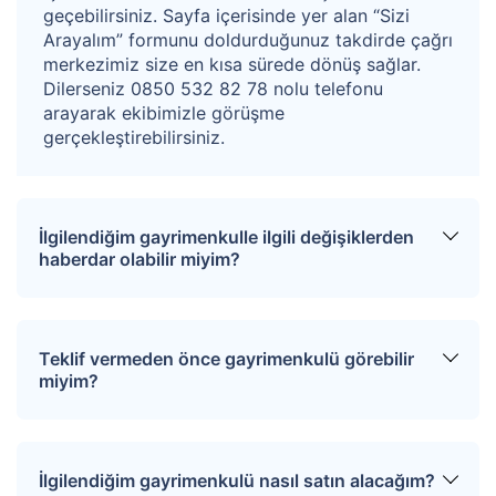
geçebilirsiniz. Sayfa içerisinde yer alan “Sizi
Arayalım” formunu doldurduğunuz takdirde çağrı
merkezimiz size en kısa sürede dönüş sağlar.
Dilerseniz 0850 532 82 78 nolu telefonu
arayarak ekibimizle görüşme
gerçekleştirebilirsiniz.
İlgilendiğim gayrimenkulle ilgili değişiklerden
haberdar olabilir miyim?
Sitemize üye olarak ilgilendiğiniz tapuları
favorinize ekleyebilirsiniz. Favorilere eklediğiniz
Teklif vermeden önce gayrimenkulü görebilir
tapular hakkında tüm haberler, değişiklikler ve
miyim?
açık artırma tarihlerinde oluşacak gelişmeler size
SMS ve e-mail yoluyla iletilir.
İlgili mülkü ziyaret etmek için “Sizi Arayalım”
formunu doldurmanız gerekmektedir. Çağrı
İlgilendiğim gayrimenkulü nasıl satın alacağım?
merkezimiz size en kısa sürede dönüş