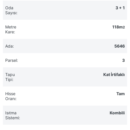
Oda
3 + 1
Sayısı:
Metre
118m
2
Kare:
Ada:
5646
Parsel:
3
Tapu
Kat İrtifaklı
Tipi:
Hisse
Tam
Oranı:
Isıtma
Kombili
Sistemi: