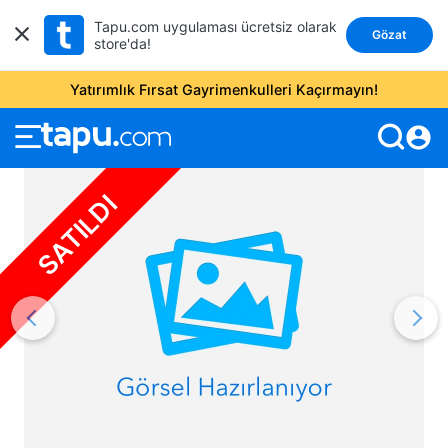
Tapu.com uygulaması ücretsiz olarak
Gözat
store'da!
Yatırımlık Fırsat Gayrimenkulleri Kaçırmayın!
account_circle
SATILDI