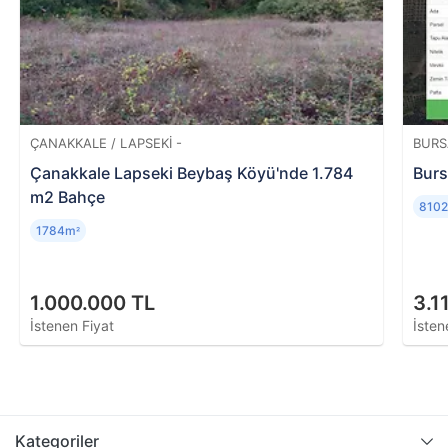
metrekaresini, konumunu ve evin piyasa değerini
öğrenmek mümkündür.
ÇANAKKALE / LAPSEKI -
BURS
Çanakkale Lapseki Beybaş Köyü'nde 1.784
Burs
m2 Bahçe
810
1784m
²
1.000.000 TL
3.1
İstenen Fiyat
İsten
Kategoriler