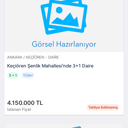
ANKARA / KEÇIÖREN - DAIRE
Keçiören Şenlik Mahallesi'nde 3+1 Daire
3 + 1
112m
²
4.150.000 TL
Tahliye Edilmemiş
İstenen Fiyat