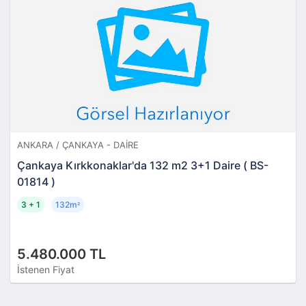
ANKARA / ÇANKAYA - DAIRE
Çankaya Kırkkonaklar'da 132 m2 3+1 Daire ( BS-
01814 )
3 + 1
132m
²
5.480.000 TL
İstenen Fiyat