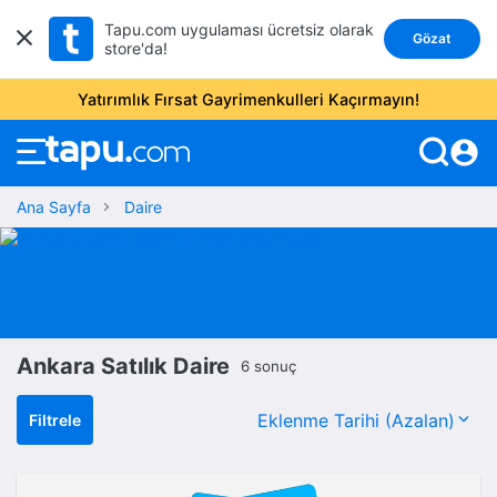
Tapu.com uygulaması ücretsiz olarak
Gözat
store'da!
Yatırımlık Fırsat Gayrimenkulleri Kaçırmayın!
account_circle
Ana Sayfa
Daire
Ankara Satılık Daire
6 sonuç
Filtrele