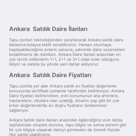
Ankara Satılık Daire İlanları
Tapu.com’un teknolojisinden yararlanarak Ankara satılık daire
ilanlarına kolayca teklif verebilirsiniz. Hemen oturmaya
başlayabileceğiniz evlerin yanısıra, yatırımlık daire seçenekleri
bulabilmeniz de mümkün. Ankara Daire ilanları arasından en
çok tercih edilenlerin 1+1, 2+1 ve 3+1 odalı evler olduğunu
biliyor ve sıklıkla bu yönde yeni ilanlar ekliyoruz.
Ankara Satılık Daire Fiyatları
Tapu.com’da yer alan Ankara satılık ev fiyatları değerleme
konusunda sertifikalı uzmanlar tarafından belirleniyor. Ankara
Daire fiyatları belirlenirken, evin konumunun ana arterlere,
hastanelere, okullara olan uzaklığı, binanın yaşı gibi bir çok
kriter değerlendirilip en doğru fiyatların listelenmesi
sağlanıyor.
Ankara Satılık daire ilanları arasından ilgilendiğiniz evin detay
sayfasından otopark durumu, tapu bilgisi ve ısıtma sistemi gibi
bir çok bilgiye ulaşarak daireyi görmeden de önemli ölçüde
fikir sahibi olabilirsiniz.