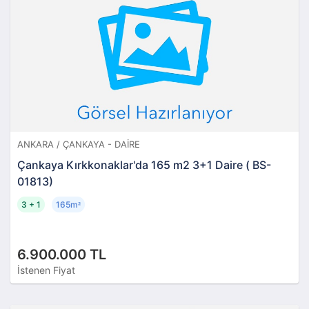
ANKARA / ÇANKAYA - DAIRE
Çankaya Kırkkonaklar'da 165 m2 3+1 Daire ( BS-
01813)
3 + 1
165m
²
6.900.000 TL
İstenen Fiyat