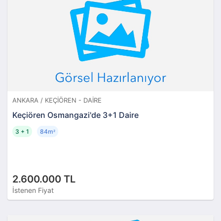
ANKARA / KEÇIÖREN - DAIRE
Keçiören Osmangazi'de 3+1 Daire
3 + 1
84m
²
2.600.000 TL
İstenen Fiyat