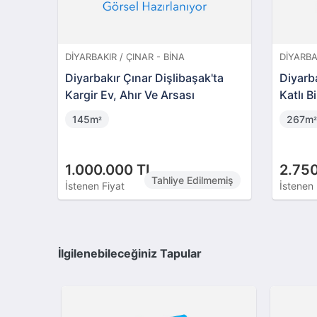
DIYARBAKIR / ÇINAR - BINA
DIYARBA
Diyarbakır Çınar Dişlibaşak'ta
Diyarba
Kargir Ev, Ahır Ve Arsası
Katlı B
145m
267m
²
²
1.000.000 TL
2.750
Tahliye Edilmemiş
İstenen Fiyat
İstenen 
İlgilenebileceğiniz Tapular