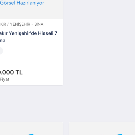
KIR / YENIŞEHIR - BINA
kır Yenişehir'de Hisseli 7
ina
.000 TL
Fiyat