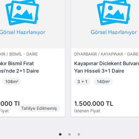
IR / BISMIL - DAIRE
DIYARBAKIR / KAYAPINAR - DAIRE
kır Bismil Fırat
Kayapınar Diclekent Bulvar
si'nde 2+1 Daire
Yarı Hisseli 3+1 Daire
108m
3 + 1
140m
²
²
.000 TL
1.500.000 TL
Tahliye Edilmemiş
Fiyat
İstenen Fiyat