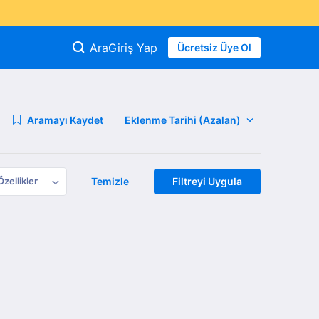
Ara
Giriş Yap
Ücretsiz Üye Ol
Aramayı Kaydet
Özellikler
Temizle
Filtreyi Uygula