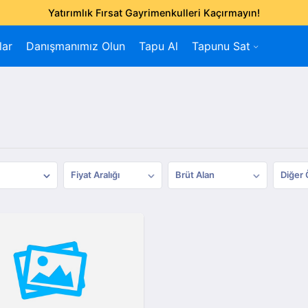
Yatırımlık Fırsat Gayrimenkulleri Kaçırmayın!
lar
Danışmanımız Olun
Tapu Al
Tapunu Sat
Fiyat Aralığı
Brüt Alan
Diğer 