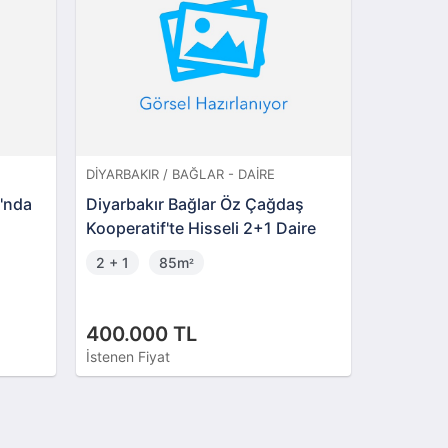
DIYARBAKIR / BAĞLAR - DAIRE
DIYARBAKI
ı'nda
Diyarbakır Bağlar Öz Çağdaş
Sur Azel
Kooperatif'te Hisseli 2+1 Daire
Villa
2 + 1
85m
5 + 1
²
400.000 TL
13.750
İstenen Fiyat
İstenen Fi