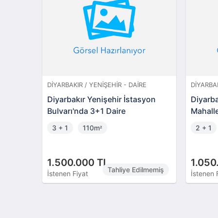
DIYARBAKIR / YENIŞEHIR - DAIRE
DIYARBAK
Diyarbakır Yenişehir İstasyon
Diyarba
Bulvarı'nda 3+1 Daire
Mahalle
3 + 1
110m
2 + 1
²
1.500.000 TL
1.050
Tahliye Edilmemiş
İstenen Fiyat
İstenen 