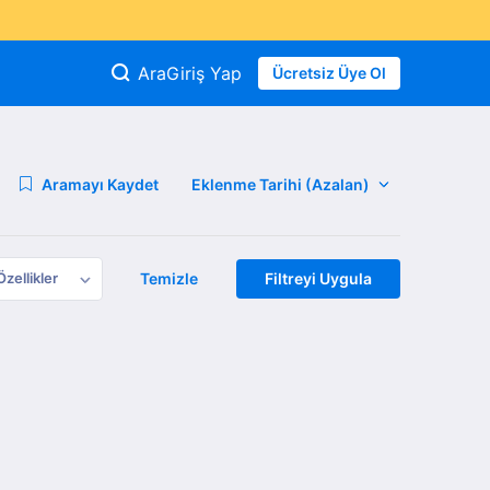
Ara
Giriş Yap
Ücretsiz Üye Ol
Aramayı Kaydet
Özellikler
Temizle
Filtreyi Uygula