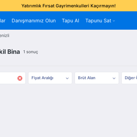
Yatırımlık Fırsat Gayrimenkulleri Kaçırmayın!
lar
Danışmanımız Olun
Tapu Al
Tapunu Sat
nizli
il Bina
1 sonuç
×
Fiyat Aralığı
Brüt Alan
Diğer 