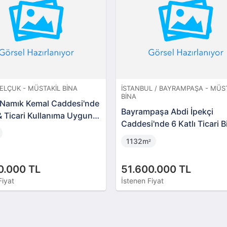
SELÇUK - MÜSTAKIL BINA
İSTANBUL / BAYRAMPAŞA - MÜS
BINA
 Namık Kemal Caddesi'nde
Bayrampaşa Abdi İpekçi
 Ticari Kullanıma Uygun
Caddesi'nde 6 Katlı Ticari B
azlar
1132m
²
0.000 TL
51.600.000 TL
Fiyat
İstenen Fiyat