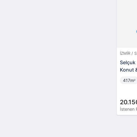
İZMIR / 
Selçuk
Konut &
Taşınm
417m
²
20.15
İstenen 