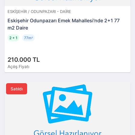
ESKIŞEHIR / ODUNPAZARI - DAIRE
Eskişehir Odunpazarı Emek Mahallesi'nde 2+1 77
m2 Daire
2 + 1
77m
²
210.000 TL
Açılış Fiyatı
Satıldı