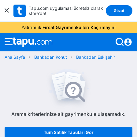
Tapu.com uygulaması ücretsiz olarak
Gözat
store'da!
Yatırımlık Fırsat Gayrimenkulleri Kaçırmayın!
account_circle
Ana Sayfa
Bankadan Konut
Bankadan Eskişehir
Arama kriterlerinize ait gayrimenkule ulaşamadık.
Tüm Satılık Tapuları Gör