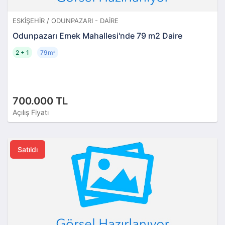
ESKIŞEHIR / ODUNPAZARI - DAIRE
Odunpazarı Emek Mahallesi'nde 79 m2 Daire
2 + 1
79m
²
700.000 TL
Açılış Fiyatı
Satıldı