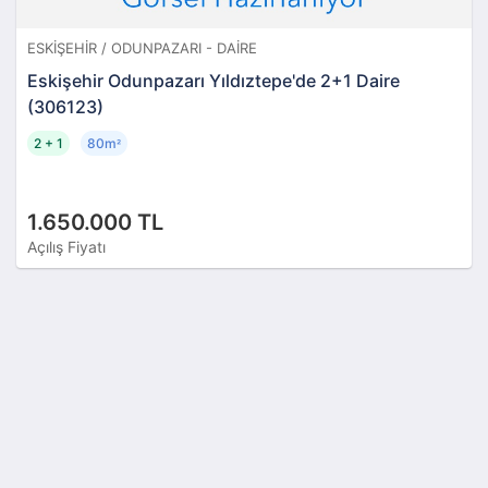
ESKIŞEHIR / ODUNPAZARI - DAIRE
Eskişehir Odunpazarı Yıldıztepe'de 2+1 Daire
(306123)
2 + 1
80m
²
1.650.000 TL
Açılış Fiyatı