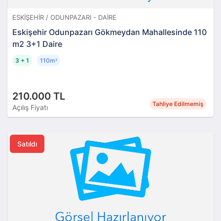
ESKIŞEHIR / ODUNPAZARI - DAIRE
Eskişehir Odunpazarı Gökmeydan Mahallesinde 110
m2 3+1 Daire
3 + 1
110m
²
210.000 TL
Tahliye Edilmemiş
Açılış Fiyatı
Satıldı