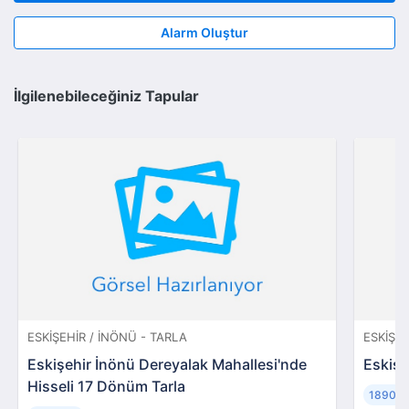
Alarm Oluştur
İlgilenebileceğiniz Tapular
ESKIŞEHIR / İNÖNÜ - TARLA
ESKIŞEH
Eskişehir İnönü Dereyalak Mahallesi'nde
Eskişe
Hisseli 17 Dönüm Tarla
18900