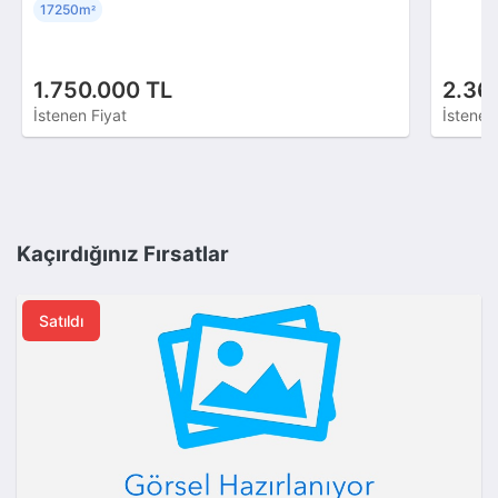
17250m
²
1.750.000 TL
2.36
İstenen Fiyat
İstenen
Kaçırdığınız Fırsatlar
Satıldı