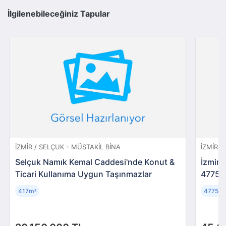
İlgilenebileceğiniz Tapular
İZMIR / SELÇUK - MÜSTAKIL BINA
İZMIR 
Selçuk Namık Kemal Caddesi'nde Konut &
İzmir 
Ticari Kullanıma Uygun Taşınmazlar
4775 
417m
4775m
²
²