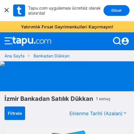
Tapu.com uygulaması ücretsiz olarak
Gözat
store'da!
Yatırımlık Fırsat Gayrimenkulleri Kaçırmayın!
account_circle
Ana Sayfa
Bankadan Dükkan
İzmir Bankadan Satılık Dükkan
1 sonuç
Filtrele