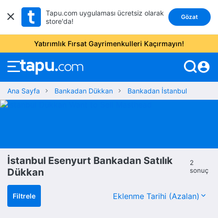
Tapu.com uygulaması ücretsiz olarak
Gözat
store'da!
Yatırımlık Fırsat Gayrimenkulleri Kaçırmayın!
account_circle
Ana Sayfa
Bankadan Dükkan
Bankadan İstanbul
İstanbul Esenyurt Bankadan Satılık
2
Dükkan
sonuç
Filtrele