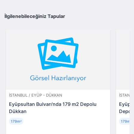
İlgilenebileceğiniz Tapular
İSTANBUL / EYÜP - DÜKKAN
İSTANB
Eyüpsultan Bulvarı'nda 179 m2 Depolu
Eyüpsu
Dükkan
Depol
179m
179m
²
²