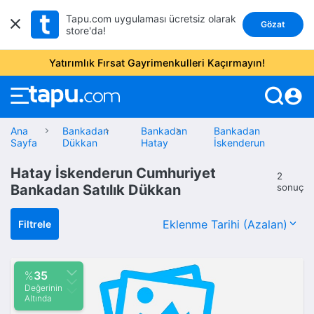
Tapu.com uygulaması ücretsiz olarak
Gözat
store'da!
Yatırımlık Fırsat Gayrimenkulleri Kaçırmayın!
account_circle
Ana
Bankadan
Bankadan
Bankadan
Sayfa
Dükkan
Hatay
İskenderun
Hatay İskenderun Cumhuriyet
2
Bankadan Satılık Dükkan
sonuç
Filtrele
%
35
Değerinin
Altında