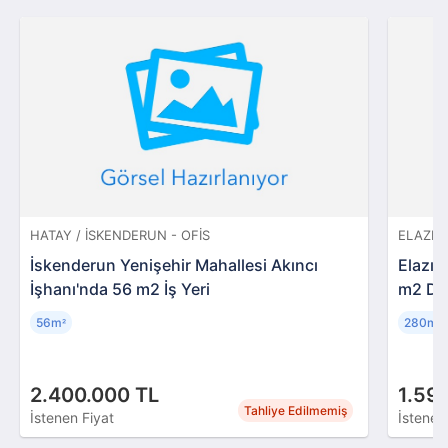
HATAY / İSKENDERUN - OFIS
ELAZIĞ
İskenderun Yenişehir Mahallesi Akıncı
Elazığ
İşhanı'nda 56 m2 İş Yeri
m2 De
56m
280m
²
²
2.400.000 TL
1.59
Tahliye Edilmemiş
İstenen Fiyat
İstenen