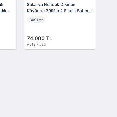
uk
Sakarya Hendek Dikmen
ndık
Köyünde 3091 m2 Fındık Bahçesi
3091m
²
74.000 TL
Açılış Fiyatı