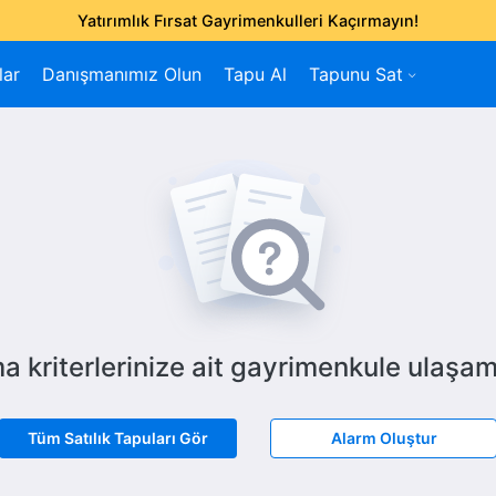
Yatırımlık Fırsat Gayrimenkulleri Kaçırmayın!
lar
Danışmanımız Olun
Tapu Al
Tapunu Sat
a kriterlerinize ait gayrimenkule ulaşam
Tüm Satılık Tapuları Gör
Alarm Oluştur