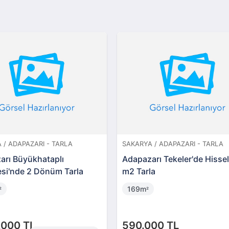
 / ADAPAZARI - TARLA
SAKARYA / ADAPAZARI - TARLA
arı Büyükhataplı
Adapazarı Tekeler'de Hissel
esi'nde 2 Dönüm Tarla
m2 Tarla
169m
²
²
.000 TL
590.000 TL