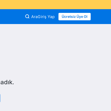
Ara
Giriş Yap
Ücretsiz Üye Ol
adık.