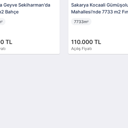
a Geyve Sekiharman'da
Sakarya Kocaali Gümüşol
m2 Bahçe
Mahallesi'nde 7733 m2 Fı
Bahçesi
m
7733m
²
²
0 TL
110.000 TL
yatı
Açılış Fiyatı