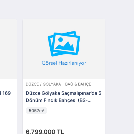
DÜZCE / GÖLYAKA - BAĞ & BAHÇE
DÜZCE / 
i 169
Düzce Gölyaka Saçmalıpınar'da 5
Düzce Gö
Dönüm Fındık Bahçesi (BS-
Hisseli 
03345)
(AS-029
5057m
2570m
²
²
6.799.000 TL
3.815.