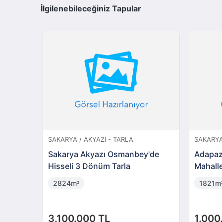
İlgilenebileceğiniz Tapular
SAKARYA / AKYAZI - TARLA
SAKARYA
Sakarya Akyazı Osmanbey'de
Adapaz
Hisseli 3 Dönüm Tarla
Mahall
2824m
1821m
²
3.100.000 TL
1.000