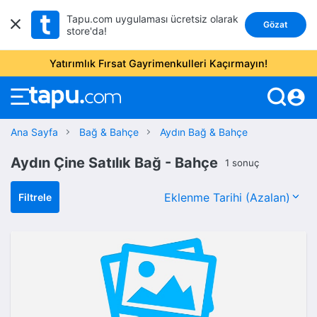
Tapu.com uygulaması ücretsiz olarak
Gözat
store'da!
Yatırımlık Fırsat Gayrimenkulleri Kaçırmayın!
account_circle
Ana Sayfa
Bağ & Bahçe
Aydın Bağ & Bahçe
Aydın Çine Satılık Bağ - Bahçe
1 sonuç
Filtrele