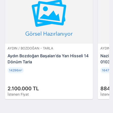
AYDIN / BOZDOĞAN - TARLA
AYDIN /
Aydın Bozdoğan Başalan'da Yarı Hisseli 14
Nazill
Dönüm Tarla
01034
14296m
16473
²
2.100.000 TL
884.
İstenen Fiyat
İstenen