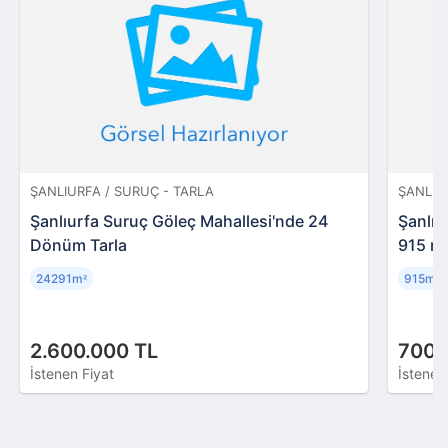
ŞANLIURFA / SURUÇ - TARLA
ŞANLIUR
Şanlıurfa Suruç Göleç Mahallesi'nde 24
Şanlıu
Dönüm Tarla
915 m
24291m
915m
²
²
2.600.000 TL
700.
İstenen Fiyat
İstenen