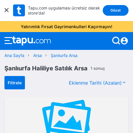
Tapu.com uygulaması ücretsiz olarak
Gözat
store'da!
Yatırımlık Fırsat Gayrimenkulleri Kaçırmayın!
account_circle
Ana Sayfa
Arsa
Şanlıurfa Arsa
Şanlıurfa Haliliye Satılık Arsa
1 sonuç
Filtrele