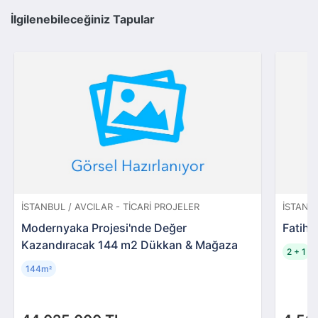
İlgilenebileceğiniz Tapular
İSTANBUL / AVCILAR - TICARI PROJELER
İSTANBU
Modernyaka Projesi'nde Değer
Fatih 
Kazandıracak 144 m2 Dükkan & Mağaza
2 + 1
144m
²