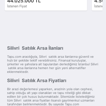
44.025.000 TL
4.50
İstenen Fiyat
İstenen
Silivri Satılık Arsa İlanları
Tapu.com aracılığıyla, Silivri satılık arsa ilanlarına güvenli ve
hızlı bir şekilde teklif verebilirsiniz. Finansal kuruluşlar,
şirketler ve şahıslara ait tapulardan derlediğimiz İstanbul Silivri
satılık arsa ilanlarına hemen her gün yeni alternatifler
eklenmektedir.
Silivri Satılık Arsa Fiyatları
Bir arazi değerlemesi yaparken, arazinin yola olan cephesi,
sahip olduğu alt yapı olanakları ve tapu niteliği gibi dikkat
edilen bir çok husus bulunmaktadır. Sitemizde listelediğimiz
tüm Silivri satılık arsa fiyatları lisanslı gayrimenkul uzmanları
tarafından belirlenmektedir. Bu sayede Tapu.com