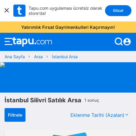
Tapu.com uygulaması ücretsiz olarak
Gözat
store'da!
Yatırımlık Fırsat Gayrimenkulleri Kaçırmayın!
account_circle
Ana Sayfa
Arsa
İstanbul Arsa
İstanbul Silivri Satılık Arsa
1 sonuç
Filtrele